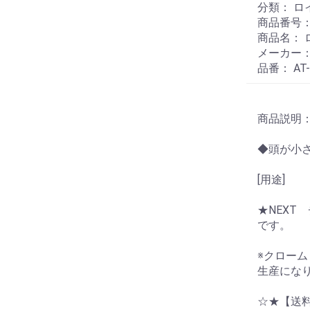
分類： 
商品番号： 
商品名： 
メーカー：
品番： AT
商品説明
◆頭が小
[用途]
★NEXT
です。
※クロー
生産にな
☆★【送料