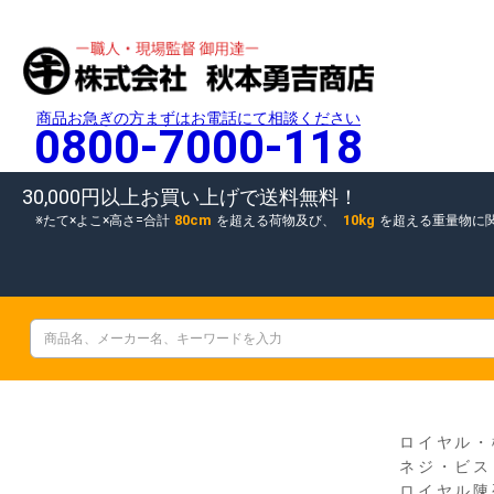
商品お急ぎの方まずはお電話にて相談ください
0800-7000-118
30,000円以上お買い上げで送料無料！
80cm
10kg
たて×よこ×高さ=合計
を超える荷物及び、
を超える重量物に
ロイヤル・
ネジ・ビス
ロイヤル陳