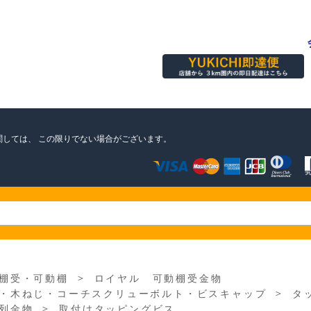
関しては、
この限りでない場合がございます。
＞
棚受・可動棚
ロイヤル 可動棚受金物
＞
・木ねじ・コーチスクリューボルト・ビスキャップ
タ
＞
列金物
取付けタッピングビス