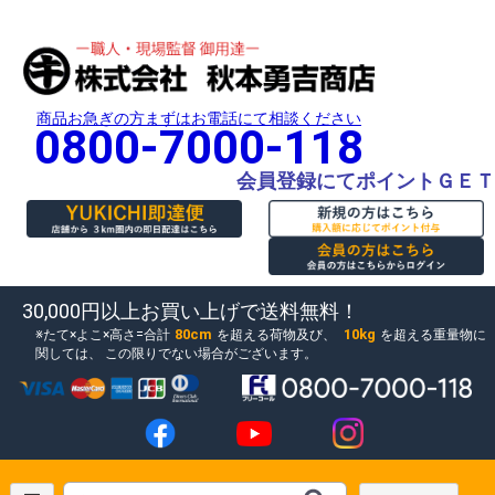
商品お急ぎの方まずはお電話にて相談ください
0800-7000-118
会員登録にてポイントＧＥＴ
30,000円以上お買い上げで送料無料！
80cm
10kg
たて×よこ×高さ=合計
を超える荷物及び、
を超える重量物に
関しては、
この限りでない場合がございます。