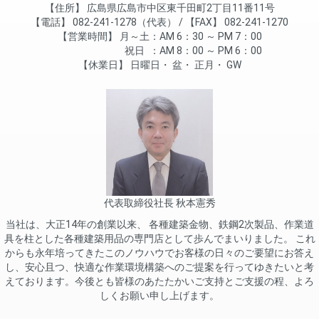
住所
広島県広島市中区東千田町2丁目11番11号
電話
082-241-1278（代表）
FAX
082-241-1270
営業時間
月～土
AM 6：30 ～ PM 7：00
祝日
AM 8：00 ～ PM 6：00
休業日
日曜日
盆
正月
GW
代表取締役社長 秋本憲秀
当社は、大正14年の創業以来、 各種建築金物、鉄鋼2次製品、作業道
具を柱とした各種建築用品の専門店として歩んでまいりました。 これ
からも永年培ってきたこのノウハウでお客様の日々のご要望にお答え
し、安心且つ、快適な作業環境構築へのご提案を行ってゆきたいと考
えております。今後とも皆様のあたたかいご支持とご支援の程、よろ
しくお願い申し上げます。