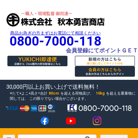
商品お急ぎの方まずはお電話にて相談ください
0800-7000-118
会員登録にてポイントＧＥＴ
30,000円以上お買い上げで送料無料！
80cm
10kg
たて×よこ×高さ=合計
を超える荷物及び、
を超える重量物に
関しては、
この限りでない場合がございます。