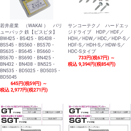
若井産業 （WAKAI ） バリ
サンコーテクノ ハードエッ
ューパック 鉄【ビスピタ】
ジドライブ HDP／HDF／
BW425・BS425・BS438・
HDH／HDW／HDC／HDP-S／
BS545・BS560・BS570・
HDF-S／HDH-S／HDW-S／
BS635・BS645・BS660・
HDC-Sタイプ
BS670・BS690・BN425・
733円(税67円) ～
BN432・BN438・BN525・
税込
9,394円(税854円)
BN535・BD5025・BD5035・
BD5045
645円(税59円) ～
税込
2,977円(税271円)