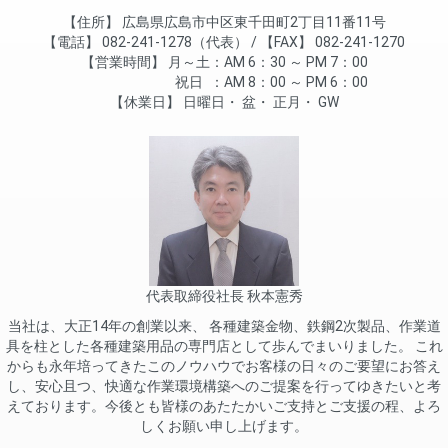
住所
広島県広島市中区東千田町2丁目11番11号
電話
082-241-1278（代表）
FAX
082-241-1270
営業時間
月～土
AM 6：30 ～ PM 7：00
祝日
AM 8：00 ～ PM 6：00
休業日
日曜日
盆
正月
GW
代表取締役社長 秋本憲秀
当社は、大正14年の創業以来、 各種建築金物、鉄鋼2次製品、作業道
具を柱とした各種建築用品の専門店として歩んでまいりました。 これ
からも永年培ってきたこのノウハウでお客様の日々のご要望にお答え
し、安心且つ、快適な作業環境構築へのご提案を行ってゆきたいと考
えております。今後とも皆様のあたたかいご支持とご支援の程、よろ
しくお願い申し上げます。