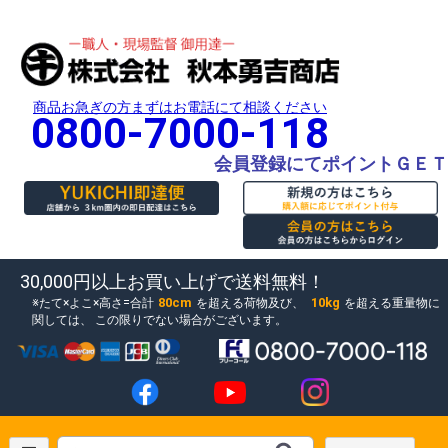
商品お急ぎの方まずはお電話にて相談ください
0800-7000-118
会員登録にてポイントＧＥＴ
30,000円以上お買い上げで送料無料！
80cm
10kg
たて×よこ×高さ=合計
を超える荷物及び、
を超える重量物に
関しては、
この限りでない場合がございます。