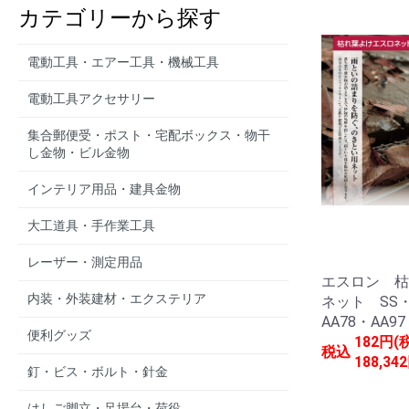
カテゴリーから探す
電動工具・エアー工具・機械工具
電動工具アクセサリー
集合郵便受・ポスト・宅配ボックス・物干
し金物・ビル金物
インテリア用品・建具金物
大工道具・手作業工具
レーザー・測定用品
エスロン 枯
内装・外装建材・エクステリア
ネット SS
AA78・AA97
便利グッズ
182円(
税込
188,34
釘・ビス・ボルト・針金
はしご脚立・足場台・荷役