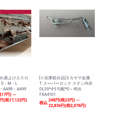
れ葉よけエスロ
[☆在庫処分品]タカヤマ金属
・S・M・L
T スーパーロック ステン内吊
・AA98・AA99
DL55*4寸勾配*0～45出
税17円) ～
FXA4101
2円(税17,122円)
248円(税23円) ～
税込
22,836円(税2,076円)