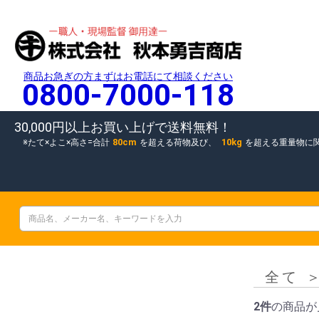
商品お急ぎの方まずはお電話にて相談ください
0800-7000-118
30,000円以上お買い上げで送料無料！
80cm
10kg
たて×よこ×高さ=合計
を超える荷物及び、
を超える重量物に
全て
2件
の商品が