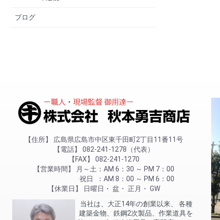
ブログ
住所
広島県広島市中区東千田町2丁目11番11号
電話
082-241-1278（代表）
FAX
082-241-1270
営業時間
月～土
AM 6：30 ～ PM 7：00
祝日
AM 8：00 ～ PM 6：00
休業日
日曜日
盆
正月
GW
当社は、大正14年の創業以来、 各種
建築金物、鉄鋼2次製品、作業道具を