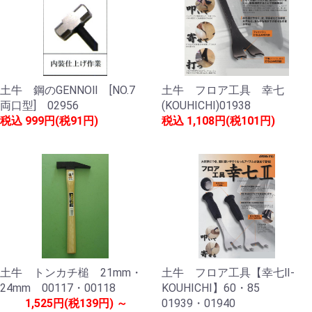
土牛 鋼のGENNOⅡ [NO.7
土牛 フロア工具 幸七
両口型] 02956
(KOUHICHI)01938
税込
999円(税91円)
税込
1,108円(税101円)
土牛 トンカチ槌 21mm・
土牛 フロア工具【幸七Ⅱ-
24mm 00117・00118
KOUHICHI】60・85
1,525円(税139円) ～
01939・01940