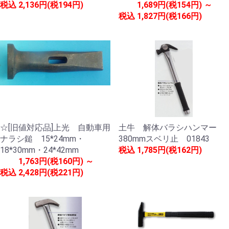
税込
2,136円(税194円)
1,689円(税154円) ～
税込
1,827円(税166円)
☆[旧値対応品]上光 自動車用
土牛 解体バラシハンマー
ナラシ鎚 15*24mm・
380mmスベリ止 01843
18*30mm・24*42mm
税込
1,785円(税162円)
1,763円(税160円) ～
税込
2,428円(税221円)