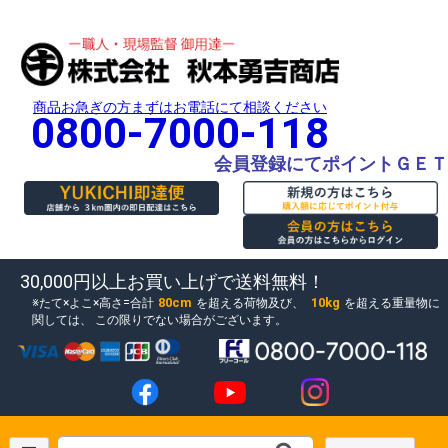
商品お急ぎの方まずはお電話にて相談ください
0800-7000-118
会員登録にてポイントＧＥＴ
30,000円以上お買い上げで送料無料！
80cm
10kg
たて×よこ×高さ=合計
を超える荷物及び、
を超える重量物に
関しては、
この限りでない場合がございます。