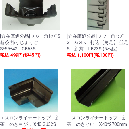
[☆在庫処分品]ｴｽﾛﾝ 角ﾄｯﾌﾟS
[☆在庫処分品]ｴｽﾛﾝ 角ﾄｯﾌﾟ
新茶 飾りじょうご
S ｽﾃﾝﾚｽ 打込【角足】 並足
S*55*42 GB63S
S 新茶 LB23S (5本組)
税込
499円(税45円)
税込
1,100円(税100円)
エスロンライナートップ 新
エスロンライナートップ 新
茶 のき曲がり X40 GJ32S
茶 のきとい X40*2700mm