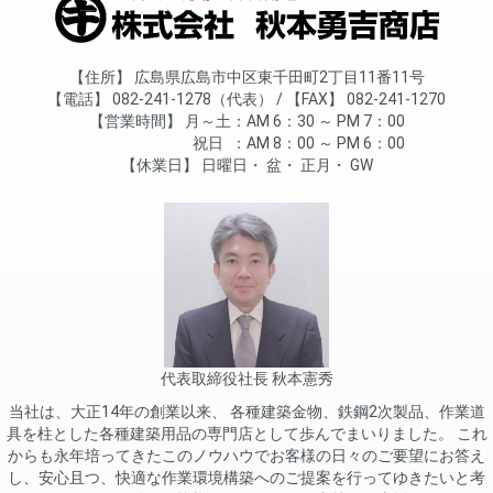
住所
広島県広島市中区東千田町2丁目11番11号
電話
082-241-1278（代表）
FAX
082-241-1270
営業時間
月～土
AM 6：30 ～ PM 7：00
祝日
AM 8：00 ～ PM 6：00
休業日
日曜日
盆
正月
GW
代表取締役社長 秋本憲秀
当社は、大正14年の創業以来、 各種建築金物、鉄鋼2次製品、作業道
具を柱とした各種建築用品の専門店として歩んでまいりました。 これ
からも永年培ってきたこのノウハウでお客様の日々のご要望にお答え
し、安心且つ、快適な作業環境構築へのご提案を行ってゆきたいと考