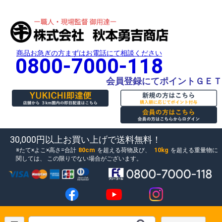
商品お急ぎの方まずはお電話にて相談ください
0800-7000-118
会員登録にてポイントＧＥＴ
30,000円以上お買い上げで送料無料！
80cm
10kg
たて×よこ×高さ=合計
を超える荷物及び、
を超える重量物に
関しては、
この限りでない場合がございます。