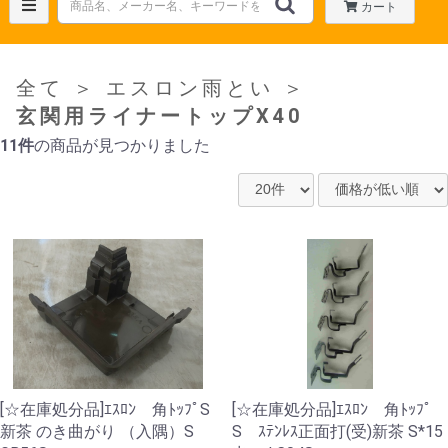
カート
全て
＞
エスロン雨とい
＞
玄関用ライナートップX40
11件
の商品が見つかりました
[☆在庫処分品]ｴｽﾛﾝ 角ﾄｯﾌﾟS
[☆在庫処分品]ｴｽﾛﾝ 角ﾄｯﾌﾟ
新茶 のき曲がり （入隅）S
S ｽﾃﾝﾚｽ正面打(受)新茶 S*15