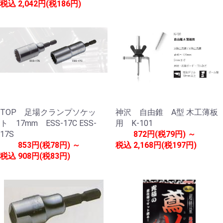
税込
2,042円(税186円)
TOP 足場クランプソケッ
神沢 自由錐 A型 木工薄板
ト 17mm ESS-17C ESS-
用 K-101
17S
872円(税79円) ～
853円(税78円) ～
税込
2,168円(税197円)
税込
908円(税83円)