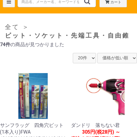
カート
全て
＞
ビット・ソケット・先端工具・自由錐
74件
の商品が見つかりました
サンフラッグ 四角穴ビット
ダンドリ 落ちない君
(1本入り)FWA
305円(税28円) ～