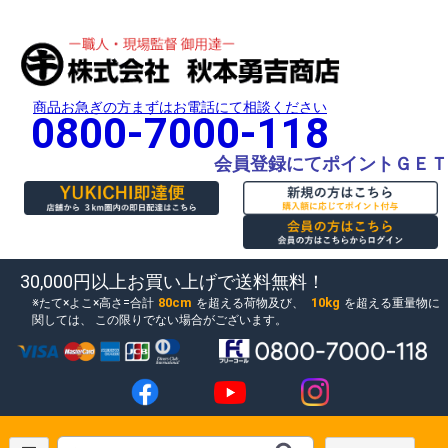
商品お急ぎの方まずはお電話にて相談ください
0800-7000-118
会員登録にてポイントＧＥＴ
30,000円以上お買い上げで送料無料！
80cm
10kg
たて×よこ×高さ=合計
を超える荷物及び、
を超える重量物に
関しては、
この限りでない場合がございます。