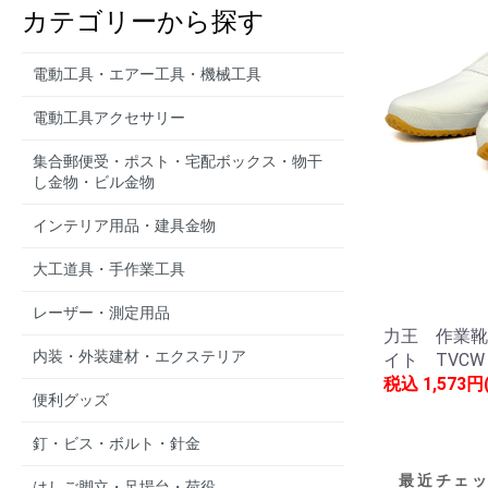
カテゴリーから探す
電動工具・エアー工具・機械工具
電動工具アクセサリー
集合郵便受・ポスト・宅配ボックス・物干
し金物・ビル金物
インテリア用品・建具金物
大工道具・手作業工具
レーザー・測定用品
力王 作業靴
内装・外装建材・エクステリア
イト TVC
税込
1,573円
便利グッズ
釘・ビス・ボルト・針金
最近チェ
はしご脚立・足場台・荷役