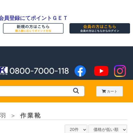
会員登録にてポイントＧＥＴ
カート
羽
＞
作業靴