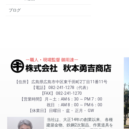
ブログ
住所
広島県広島市中区東千田町2丁目11番11号
電話
082-241-1278（代表）
FAX
082-241-1270
営業時間
月～土
AM 6：30 ～ PM 7：00
祝日
AM 8：00 ～ PM 6：00
休業日
日曜日
盆
正月
GW
当社は、大正14年の創業以来、 各種
建築金物、鉄鋼2次製品、作業道具を