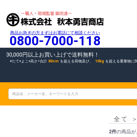
商品お急ぎの方まずはお電話にて相談ください
0800-7000-118
30,000円以上お買い上げで送料無料！
80cm
10kg
たて×よこ×高さ=合計
を超える荷物及び、
を超える重量物に
全て
2件
の商品が