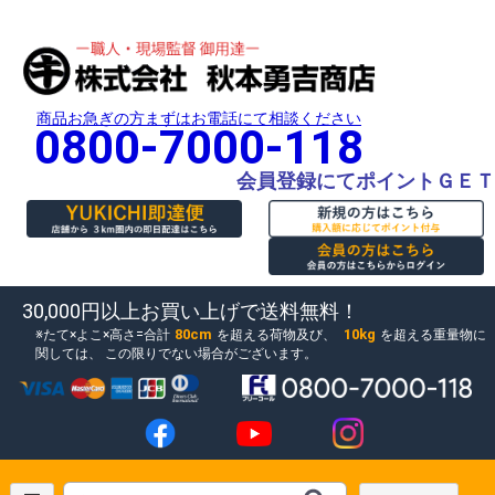
商品お急ぎの方まずはお電話にて相談ください
0800-7000-118
会員登録にてポイントＧＥＴ
30,000円以上お買い上げで送料無料！
80cm
10kg
たて×よこ×高さ=合計
を超える荷物及び、
を超える重量物に
関しては、
この限りでない場合がございます。