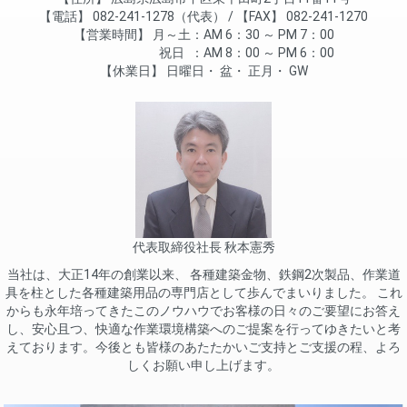
電話
082-241-1278（代表）
FAX
082-241-1270
営業時間
月～土
AM 6：30 ～ PM 7：00
祝日
AM 8：00 ～ PM 6：00
休業日
日曜日
盆
正月
GW
代表取締役社長 秋本憲秀
当社は、大正14年の創業以来、 各種建築金物、鉄鋼2次製品、作業道
具を柱とした各種建築用品の専門店として歩んでまいりました。 これ
からも永年培ってきたこのノウハウでお客様の日々のご要望にお答え
し、安心且つ、快適な作業環境構築へのご提案を行ってゆきたいと考
えております。今後とも皆様のあたたかいご支持とご支援の程、よろ
しくお願い申し上げます。