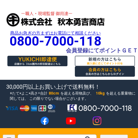
商品お急ぎの方まずはお電話にて相談ください
0800-7000-118
会員登録にてポイントＧＥＴ
30,000円以上お買い上げで送料無料！
80cm
10kg
たて×よこ×高さ=合計
を超える荷物及び、
を超える重量物に
関しては、
この限りでない場合がございます。