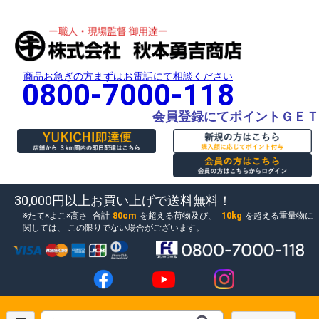
商品お急ぎの方まずはお電話にて相談ください
0800-7000-118
会員登録にてポイントＧＥＴ
30,000円以上お買い上げで送料無料！
80cm
10kg
たて×よこ×高さ=合計
を超える荷物及び、
を超える重量物に
関しては、
この限りでない場合がございます。