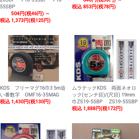
55SBP
税込
853円(税78円)
504円(税46円) ～
税込
1,373円(税125円)
KDS フリーマグ16巾3.5m追
ムラテックKDS 両面ネオロ
い番数字 OMF16-35MAG
ック(センチ目)/(尺目) 19mm
税込
1,430円(税130円)
巾ZS19-55BP ZS19-55SBP
税込
1,888円(税172円)