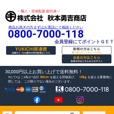
商品お急ぎの方まずはお電話にて相談ください
0800-7000-118
会員登録にてポイントＧＥＴ
30,000円以上お買い上げで送料無料！
80cm
10kg
たて×よこ×高さ=合計
を超える荷物及び、
を超える重量物に
関しては、
この限りでない場合がございます。