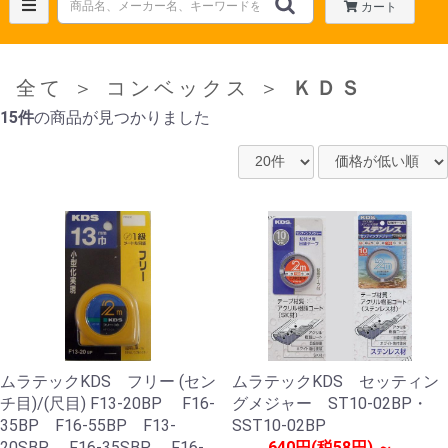
カート
全て
＞
コンベックス
＞
ＫＤＳ
15件
の商品が見つかりました
ムラテックKDS フリー (セン
ムラテックKDS セッティン
チ目)/(尺目) F13-20BP F16-
グメジャー ST10-02BP・
35BP F16-55BP F13-
SST10-02BP
20SBP F16-35SBP F16-
640円(税58円) ～