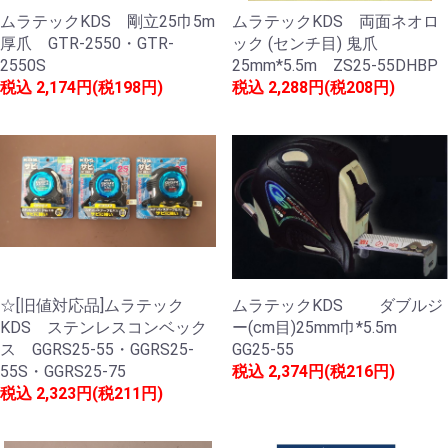
ムラテックKDS 剛立25巾5m
ムラテックKDS 両面ネオロ
厚爪 GTR-2550・GTR-
ック (センチ目) 鬼爪
2550S
25mm*5.5m ZS25-55DHBP
税込
2,174円(税198円)
税込
2,288円(税208円)
☆[旧値対応品]ムラテック
ムラテックKDS ダブルジ
KDS ステンレスコンベック
ー(cm目)25mm巾*5.5m
ス GGRS25-55・GGRS25-
GG25-55
55S・GGRS25-75
税込
2,374円(税216円)
税込
2,323円(税211円)