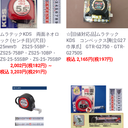
ムラテックKDS 両面ネオロ
☆[旧値対応品]ムラテック
ック (センチ目)/(尺目)
KDS コンベックス[剛立G27
25mm巾 ZS25-55BP・
巾厚爪] GTR-G2750・GTR-
ZS25-75BP・ZS25-10BP・
G2750S
ZS-25-55SBP・ZS-25-75SBP
税込
2,165円(税197円)
2,002円(税182円) ～
税込
3,203円(税291円)