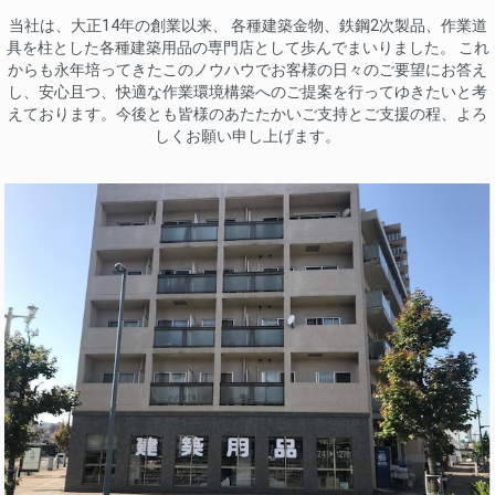
当社は、大正14年の創業以来、 各種建築金物、鉄鋼2次製品、作業道
具を柱とした各種建築用品の専門店として歩んでまいりました。 これ
からも永年培ってきたこのノウハウでお客様の日々のご要望にお答え
し、安心且つ、快適な作業環境構築へのご提案を行ってゆきたいと考
えております。今後とも皆様のあたたかいご支持とご支援の程、よろ
しくお願い申し上げます。