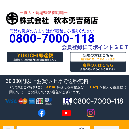
商品お急ぎの方まずはお電話にて相談ください
0800-7000-118
会員登録にてポイントＧＥＴ
30,000円以上お買い上げで送料無料！
80cm
10kg
たて×よこ×高さ=合計
を超える荷物及び、
を超える重量物に
関しては、
この限りでない場合がございます。