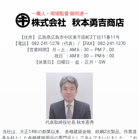
住所
広島県広島市中区東千田町2丁目11番11号
電話
082-241-1278（代表）
FAX
082-241-1270
営業時間
月～土
AM 6：30 ～ PM 7：00
祝日
AM 8：00 ～ PM 6：00
休業日
日曜日
盆
正月
GW
代表取締役社長 秋本憲秀
当社は、大正14年の創業以来、 各種建築金物、鉄鋼2次製品、作業道
具を柱とした各種建築用品の専門店として歩んでまいりました。 これ