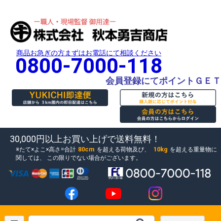
商品お急ぎの方まずはお電話にて相談ください
0800-7000-118
会員登録にてポイントＧＥＴ
30,000円以上お買い上げで送料無料！
80cm
10kg
たて×よこ×高さ=合計
を超える荷物及び、
を超える重量物に
関しては、
この限りでない場合がございます。