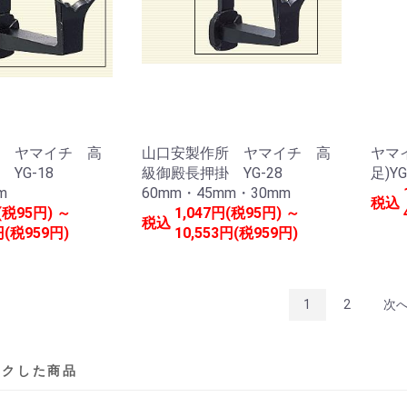
 ヤマイチ 高
山口安製作所 ヤマイチ 高
ヤマ
 YG-18
級御殿長押掛 YG-28
足)YG
m
60mm・45mm・30mm
税込
(税95円) ～
1,047円(税95円) ～
税込
円(税959円)
10,553円(税959円)
1
2
次
ックした商品