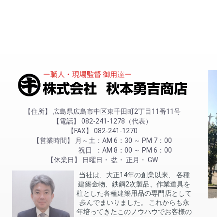
住所
広島県広島市中区東千田町2丁目11番11号
電話
082-241-1278（代表）
FAX
082-241-1270
営業時間
月～土
AM 6：30 ～ PM 7：00
祝日
AM 8：00 ～ PM 6：00
休業日
日曜日
盆
正月
GW
当社は、大正14年の創業以来、 各種
建築金物、鉄鋼2次製品、作業道具を
柱とした各種建築用品の専門店として
歩んでまいりました。 これからも永
年培ってきたこのノウハウでお客様の