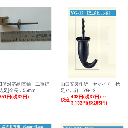
旧値対応品]真鍮 二重折
山口安製作所 ヤマイチ 捻
込足]全長：56mm
足ヒル釘 YG-12
351円(税32円)
408円(税37円) ～
税込
3,132円(税285円)