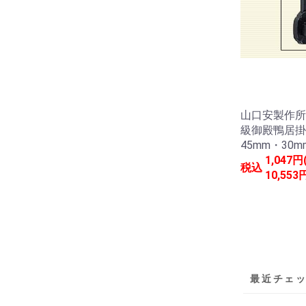
山口安製作所
級御殿鴨居掛
45mm・30m
1,047円
税込
10,553
最近チェ