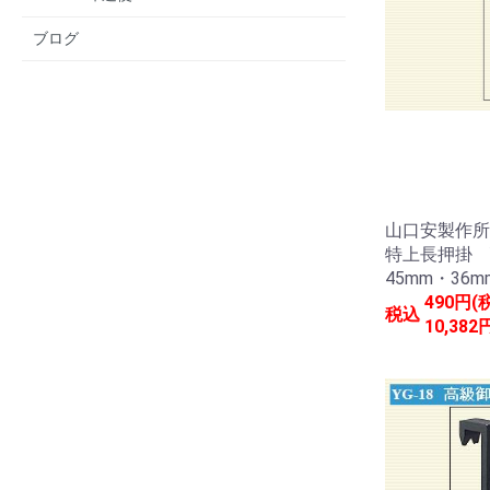
ブログ
山口安製作所
特上長押掛 Y
45mm・36m
490円(
税込
10,382