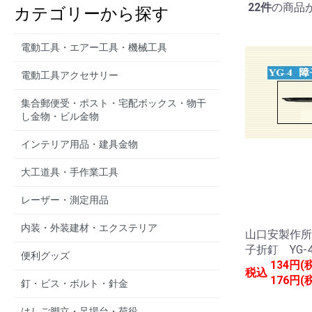
22件
の商品
カテゴリーから探す
電動工具・エアー工具・機械工具
電動工具アクセサリー
集合郵便受・ポスト・宅配ボックス・物干
し金物・ビル金物
インテリア用品・建具金物
大工道具・手作業工具
レーザー・測定用品
内装・外装建材・エクステリア
山口安製作所
子折釘 YG
便利グッズ
134円(
税込
176円(
釘・ビス・ボルト・針金
はしご脚立・足場台・荷役