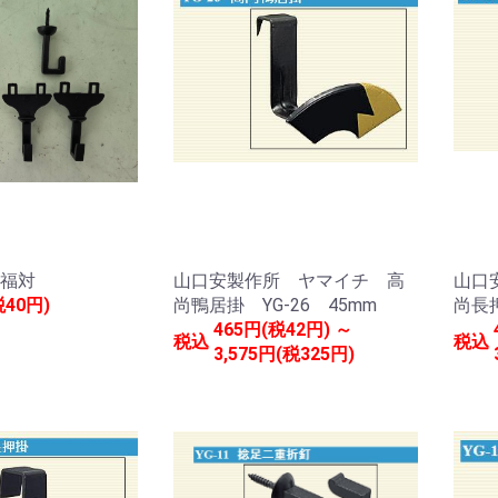
福対
山口安製作所 ヤマイチ 高
山口
税40円)
尚鴨居掛 YG-26 45mm
尚長押
465円(税42円) ～
税込
税込
3,575円(税325円)