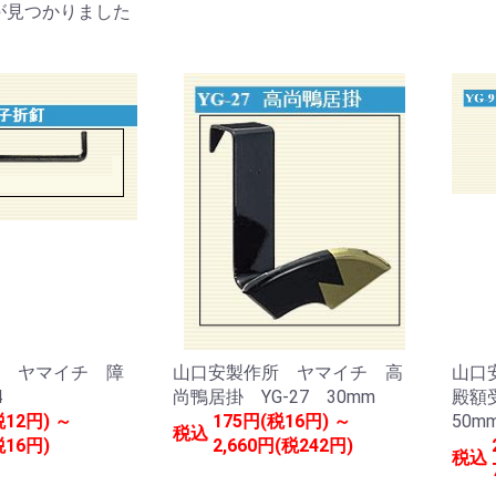
が見つかりました
 ヤマイチ 障
山口安製作所 ヤマイチ 高
山口
-4
尚鴨居掛 YG-27 30mm
殿額受
税12円) ～
175円(税16円) ～
50m
税込
税16円)
2,660円(税242円)
税込