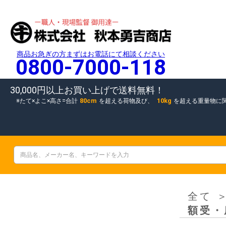
商品お急ぎの方まずはお電話にて相談ください
0800-7000-118
30,000円以上お買い上げで送料無料！
80cm
10kg
たて×よこ×高さ=合計
を超える荷物及び、
を超える重量物に
全て
額受・