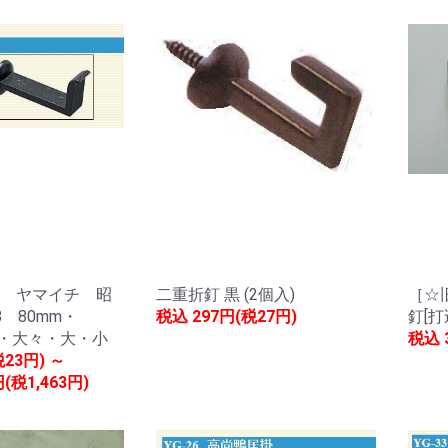
 ヤマイチ 昭
二重折釘 黒 (2個入)
［☆
8 80mm・
税込
297円(税27円)
釘[打
大・大々・大・小
税込
税23円) ～
円(税1,463円)