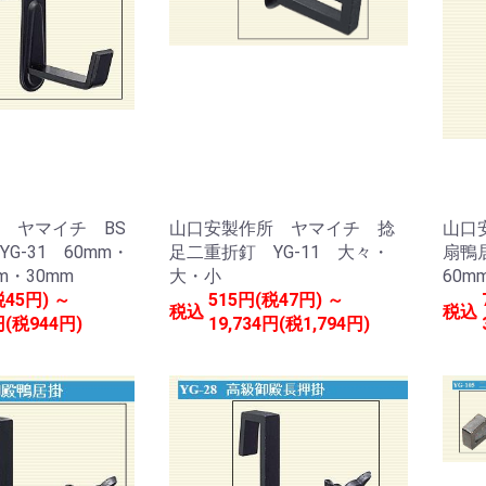
 ヤマイチ BS
山口安製作所 ヤマイチ 捻
山口
G-31 60mm・
足二重折釘 YG-11 大々・
扇鴨
m・30mm
大・小
60m
税45円) ～
515円(税47円) ～
税込
税込
円(税944円)
19,734円(税1,794円)