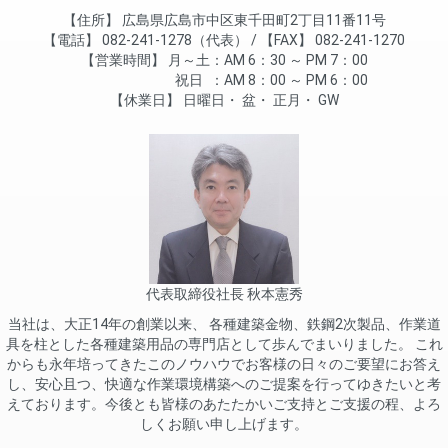
住所
広島県広島市中区東千田町2丁目11番11号
電話
082-241-1278（代表）
FAX
082-241-1270
営業時間
月～土
AM 6：30 ～ PM 7：00
祝日
AM 8：00 ～ PM 6：00
休業日
日曜日
盆
正月
GW
代表取締役社長 秋本憲秀
当社は、大正14年の創業以来、 各種建築金物、鉄鋼2次製品、作業道
具を柱とした各種建築用品の専門店として歩んでまいりました。 これ
からも永年培ってきたこのノウハウでお客様の日々のご要望にお答え
し、安心且つ、快適な作業環境構築へのご提案を行ってゆきたいと考
えております。今後とも皆様のあたたかいご支持とご支援の程、よろ
しくお願い申し上げます。