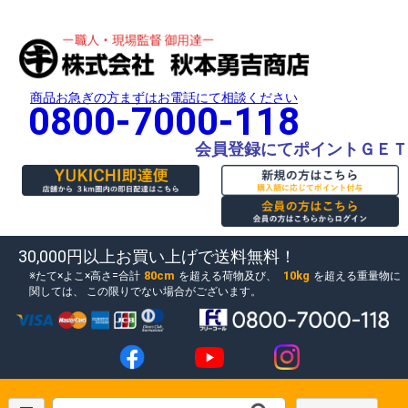
商品お急ぎの方まずはお電話にて相談ください
0800-7000-118
会員登録にてポイントＧＥＴ
30,000円以上お買い上げで送料無料！
80cm
10kg
たて×よこ×高さ=合計
を超える荷物及び、
を超える重量物に
関しては、
この限りでない場合がございます。