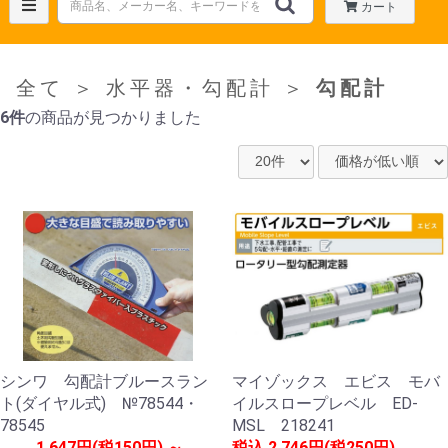
カート
全て
＞
水平器・勾配計
＞
勾配計
6件
の商品が見つかりました
シンワ 勾配計ブルースラン
マイゾックス エビス モバ
ト(ダイヤル式) №78544・
イルスロープレベル ED-
78545
MSL 218241
1,647円(税150円) ～
税込
2,746円(税250円)