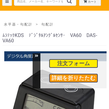
カート
＞
水平器・勾配計
勾配計
ﾑﾗﾃｯｸKDS ﾃﾞｼﾞﾀﾙｱﾝｸﾞﾙｾﾝｻｰ VA60 DAS-
VA60
注文フォーム