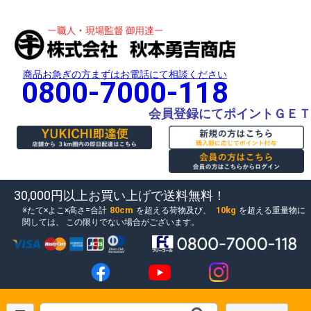
商品お急ぎの方まずはお電話にて相談ください
0800-7000-118
会員登録にてポイントＧＥＴ
30,000円以上お買い上げで送料無料！
80cm
10kg
たて×よこ×高さ=合計
を超える荷物及び、
を超える重量物に
関しては、
この限りでない場合がございます。