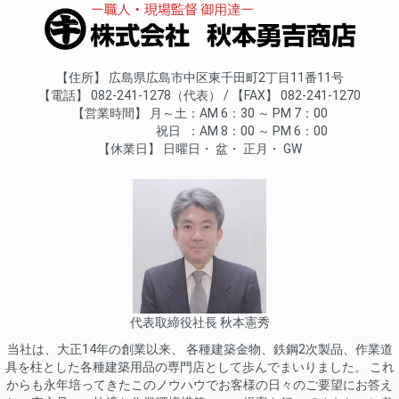
住所
広島県広島市中区東千田町2丁目11番11号
電話
082-241-1278（代表）
FAX
082-241-1270
営業時間
月～土
AM 6：30 ～ PM 7：00
祝日
AM 8：00 ～ PM 6：00
休業日
日曜日
盆
正月
GW
代表取締役社長 秋本憲秀
当社は、大正14年の創業以来、 各種建築金物、鉄鋼2次製品、作業道
具を柱とした各種建築用品の専門店として歩んでまいりました。 これ
からも永年培ってきたこのノウハウでお客様の日々のご要望にお答え