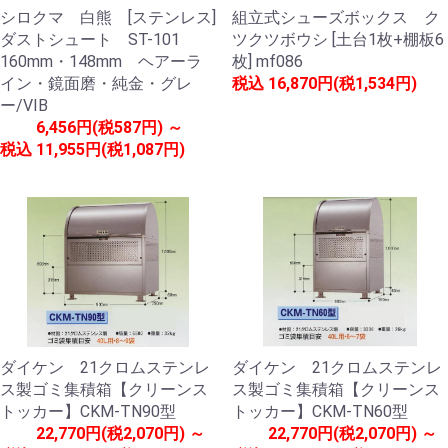
シロクマ 白熊 [ステンレス]
組立式シューズボックス ク
ダストシュート ST-101
ツクツボウシ [土台1枚+棚板6
160mm・148mm ヘアーラ
枚] mf086
イン・鏡面磨・純金・グレ
税込
16,870円(税1,534円)
ー/VIB
6,456円(税587円) ～
税込
11,955円(税1,087円)
ダイケン 21クロムステンレ
ダイケン 21クロムステンレ
ス製ゴミ集積箱【クリーンス
ス製ゴミ集積箱【クリーンス
トッカー】CKM-TN90型
トッカー】CKM-TN60型
22,770円(税2,070円) ～
22,770円(税2,070円) ～