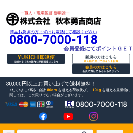
商品お急ぎの方まずはお電話にて相談ください
0800-7000-118
会員登録にてポイントＧＥＴ
30,000円以上お買い上げで送料無料！
80cm
10kg
たて×よこ×高さ=合計
を超える荷物及び、
を超える重量物に
関しては、
この限りでない場合がございます。