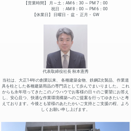
営業時間
月～土
AM 6：30 ～ PM 7：00
祝日
AM 8：00 ～ PM 6：00
休業日
日曜日
盆
正月
GW
代表取締役社長 秋本憲秀
当社は、大正14年の創業以来、 各種建築金物、鉄鋼2次製品、作業道
具を柱とした各種建築用品の専門店として歩んでまいりました。 これ
からも永年培ってきたこのノウハウでお客様の日々のご要望にお答え
し、安心且つ、快適な作業環境構築へのご提案を行ってゆきたいと考
えております。今後とも皆様のあたたかいご支持とご支援の程、よろ
しくお願い申し上げます。