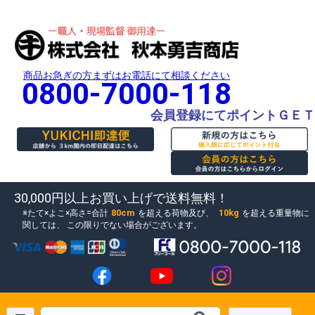
商品お急ぎの方まずはお電話にて相談ください
0800-7000-118
会員登録にてポイントＧＥＴ
30,000円以上お買い上げで送料無料！
80cm
10kg
たて×よこ×高さ=合計
を超える荷物及び、
を超える重量物に
関しては、
この限りでない場合がございます。