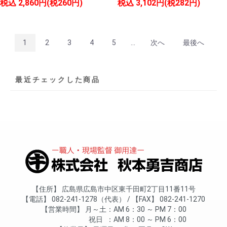
税込
2,860円(税260円)
税込
3,102円(税282円)
1
2
3
4
5
...
次へ
最後へ
最近チェックした商品
住所
広島県広島市中区東千田町2丁目11番11号
電話
082-241-1278（代表）
FAX
082-241-1270
営業時間
月～土
AM 6：30 ～ PM 7：00
祝日
AM 8：00 ～ PM 6：00