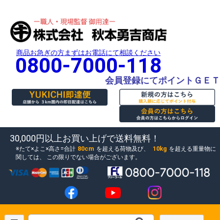
商品お急ぎの方まずはお電話にて相談ください
0800-7000-118
会員登録にてポイントＧＥＴ
30,000円以上お買い上げで送料無料！
80cm
10kg
たて×よこ×高さ=合計
を超える荷物及び、
を超える重量物に
関しては、
この限りでない場合がございます。