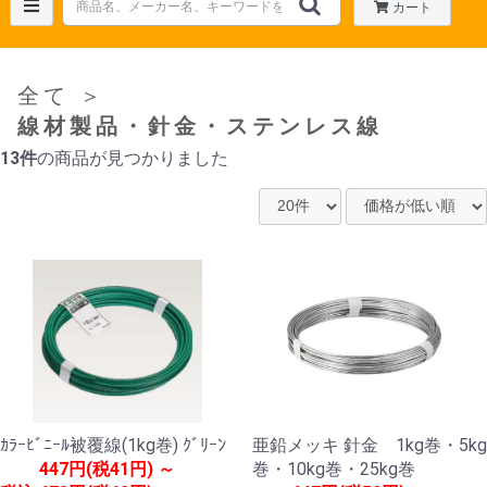
カート
全て
＞
線材製品・針金・ステンレス線
13件
の商品が見つかりました
ｶﾗｰﾋﾞﾆｰﾙ被覆線(1kg巻) ｸﾞﾘｰﾝ
亜鉛メッキ 針金 1kg巻・5kg
447円(税41円) ～
巻・10kg巻・25kg巻