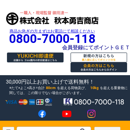
商品お急ぎの方まずはお電話にて相談ください
0800-7000-118
会員登録にてポイントＧＥＴ
30,000円以上お買い上げで送料無料！
80cm
10kg
たて×よこ×高さ=合計
を超える荷物及び、
を超える重量物に
関しては、
この限りでない場合がございます。