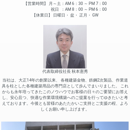
営業時間
月～土
AM 6：30 ～ PM 7：00
祝日
AM 8：00 ～ PM 6：00
休業日
日曜日
盆
正月
GW
代表取締役社長 秋本憲秀
当社は、大正14年の創業以来、 各種建築金物、鉄鋼2次製品、作業道
具を柱とした各種建築用品の専門店として歩んでまいりました。 これ
からも永年培ってきたこのノウハウでお客様の日々のご要望にお答え
し、安心且つ、快適な作業環境構築へのご提案を行ってゆきたいと考
えております。今後とも皆様のあたたかいご支持とご支援の程、よろ
しくお願い申し上げます。