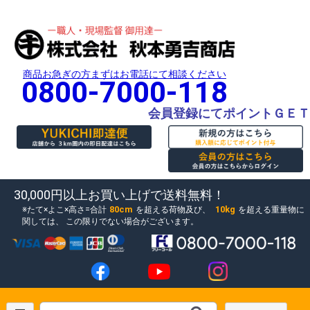
商品お急ぎの方まずはお電話にて相談ください
0800-7000-118
会員登録にてポイントＧＥＴ
30,000円以上お買い上げで送料無料！
80cm
10kg
たて×よこ×高さ=合計
を超える荷物及び、
を超える重量物に
関しては、
この限りでない場合がございます。