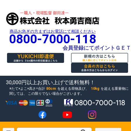
商品お急ぎの方まずはお電話にて相談ください
0800-7000-118
会員登録にてポイントＧＥＴ
30,000円以上お買い上げで送料無料！
80cm
10kg
たて×よこ×高さ=合計
を超える荷物及び、
を超える重量物に
関しては、
この限りでない場合がございます。