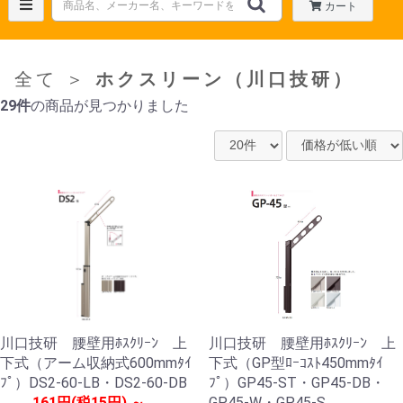
カート
全て
＞
ホクスリーン（川口技研）
29件
の商品が見つかりました
川口技研 腰壁用ﾎｽｸﾘｰﾝ 上
川口技研 腰壁用ﾎｽｸﾘｰﾝ 上
下式（アーム収納式600mmﾀｲ
下式（GP型ﾛｰｺｽﾄ450mmﾀｲ
ﾌﾟ）DS2-60-LB・DS2-60-DB
ﾌﾟ）GP45-ST・GP45-DB・
161円(税15円) ～
GP45-W・GP45-S