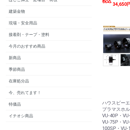
税込
34,650
建築金物
現場・安全用品
接着剤・テープ・塗料
今月のおすすめ商品
新商品
季節商品
在庫処分品
今、売れてます！
ハウスビーエ
特価品
プラマスホル
VU-40P・VU
イチオシ商品
VU-75P・VU
100SP・VU-