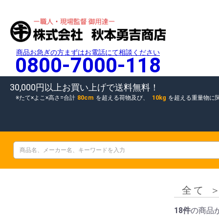
商品お急ぎの方まずはお電話にて相談ください
0800-7000-118
30,000円以上お買い上げで送料無料！
80cm
10kg
たて×よこ×高さ=合計
を超える荷物及び、
を超える重量物に
全て
18件
の商品