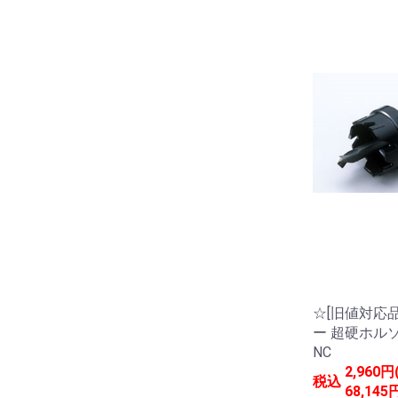
☆[旧値対応
ー 超硬ホルソ
NC
2,960円
税込
68,145