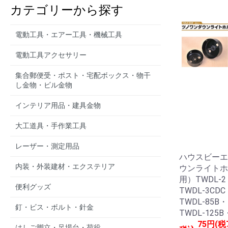
カテゴリーから探す
電動工具・エアー工具・機械工具
電動工具アクセサリー
集合郵便受・ポスト・宅配ボックス・物干
し金物・ビル金物
インテリア用品・建具金物
大工道具・手作業工具
レーザー・測定用品
ハウスビーエ
内装・外装建材・エクステリア
ウンライトホ
用）TWDL-2
便利グッズ
TWDL-3CDC
TWDL-85B・
釘・ビス・ボルト・針金
TWDL-125B
75円(税
はしご脚立・足場台・荷役