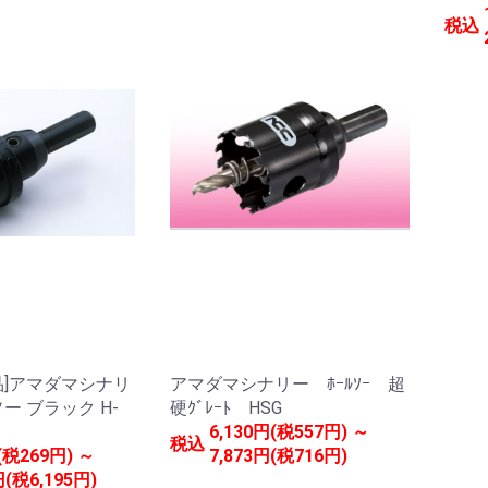
税込
品]アマダマシナリ
アマダマシナリー ﾎｰﾙｿｰ 超
ー ブラック H-
硬ｸﾞﾚｰﾄ HSG
6,130円(税557円) ～
税込
(税269円) ～
7,873円(税716円)
円(税6,195円)