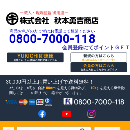
商品お急ぎの方まずはお電話にて相談ください
0800-7000-118
会員登録にてポイントＧＥＴ
30,000円以上お買い上げで送料無料！
80cm
10kg
たて×よこ×高さ=合計
を超える荷物及び、
を超える重量物に
関しては、
この限りでない場合がございます。