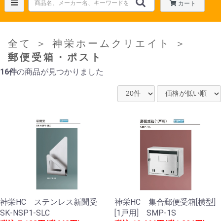
カート
全て
＞
神栄ホームクリエイト
＞
郵便受箱・ポスト
16件
の商品が見つかりました
神栄HC ステンレス新聞受
神栄HC 集合郵便受箱[横型]
SK-NSP1-SLC
[1戸用] SMP-1S