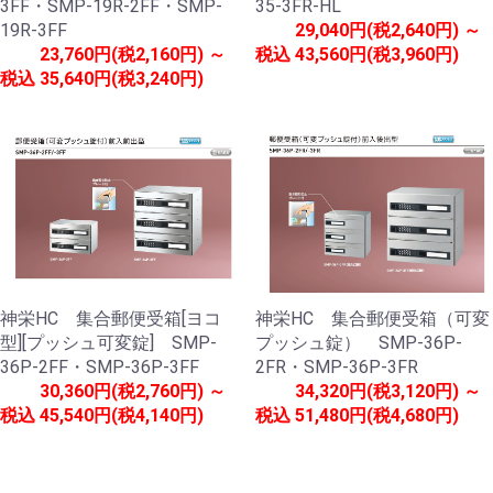
3FF・SMP-19R-2FF・SMP-
35-3FR-HL
19R-3FF
29,040円(税2,640円) ～
23,760円(税2,160円) ～
税込
43,560円(税3,960円)
税込
35,640円(税3,240円)
神栄HC 集合郵便受箱[ヨコ
神栄HC 集合郵便受箱（可変
型][プッシュ可変錠] SMP-
プッシュ錠） SMP-36P-
36P-2FF・SMP-36P-3FF
2FR・SMP-36P-3FR
30,360円(税2,760円) ～
34,320円(税3,120円) ～
税込
45,540円(税4,140円)
税込
51,480円(税4,680円)