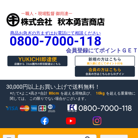
商品お急ぎの方まずはお電話にて相談ください
0800-7000-118
会員登録にてポイントＧＥＴ
30,000円以上お買い上げで送料無料！
80cm
10kg
たて×よこ×高さ=合計
を超える荷物及び、
を超える重量物に
関しては、
この限りでない場合がございます。