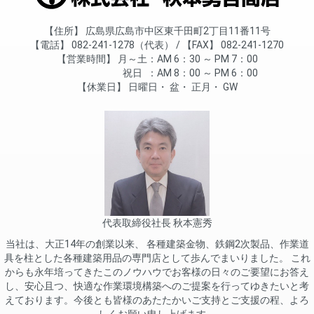
住所
広島県広島市中区東千田町2丁目11番11号
電話
082-241-1278（代表）
FAX
082-241-1270
営業時間
月～土
AM 6：30 ～ PM 7：00
祝日
AM 8：00 ～ PM 6：00
休業日
日曜日
盆
正月
GW
代表取締役社長 秋本憲秀
当社は、大正14年の創業以来、 各種建築金物、鉄鋼2次製品、作業道
具を柱とした各種建築用品の専門店として歩んでまいりました。 これ
からも永年培ってきたこのノウハウでお客様の日々のご要望にお答え
し、安心且つ、快適な作業環境構築へのご提案を行ってゆきたいと考
えております。今後とも皆様のあたたかいご支持とご支援の程、よろ