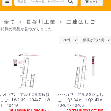
カート
全て
＞
長谷川工業
＞
二連はしご
13件
の商品が見つかりました
ハセガワ アルミ2連階段は
ハセガワ アルミ2連はし
しご LW2-39 10447 LW-
ご LQ2-34ｂ・LQ2-40ｂ・
T 10449
10464・10465
15,180円(税1,380円) ～
22,776円(税2,071円) ～