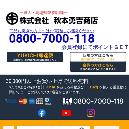
商品お急ぎの方まずはお電話にて相談ください
0800-7000-118
会員登録にてポイントＧＥＴ
30,000円以上お買い上げで送料無料！
80cm
10kg
たて×よこ×高さ=合計
を超える荷物及び、
を超える重量物に
関しては、
この限りでない場合がございます。