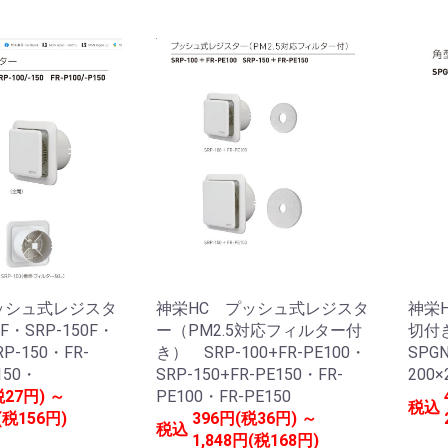
ッシュ式レジスタ
神栄HC プッシュ式レジスタ
神栄
F・SRP-150F・
ー（PM2.5対応フィルター付
切付き
RP-150・FR-
き） SRP-100+FR-PE100・
SPGN
150・
SRP-150+FR-PE150・FR-
200×
税27円) ～
PE100・FR-PE150
税込
(税156円)
396円(税36円) ～
税込
1,848円(税168円)