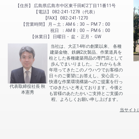
住所
広島県広島市中区東千田町2丁目11番11号
電話
082-241-1278（代表）
FAX
082-241-1270
営業時間
月～土
AM 6：30 ～ PM 7：00
祝日
AM 8：00 ～ PM 6：00
休業日
日曜日
盆
正月
GW
当社は、大正14年の創業以来、 各種
建築金物、鉄鋼2次製品、作業道具を
柱とした各種建築用品の専門店として
歩んでまいりました。 これからも永
年培ってきたこのノウハウでお客様の
日々のご要望にお答えし、安心且つ、
快適な作業環境構築へのご提案を行っ
代表取締役社長 秋
てゆきたいと考えております。今後と
本憲秀
も皆様のあたたかいご支持とご支援の
程、よろしくお願い申し上げます。
当サイト