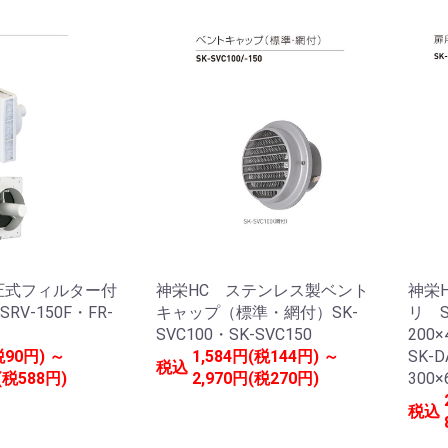
圧式フィルター付
神栄HC ステンレス製ベント
神栄
V-150F・FR-
キャップ（標準・網付）SK-
リ SK
SVC100・SK-SVC150
200×
税90円) ～
1,584円(税144円) ～
SK-D
税込
(税588円)
2,970円(税270円)
300×
税込