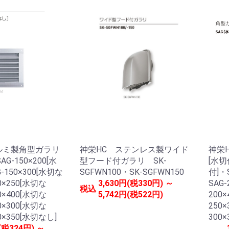
ルミ製角型ガラリ
神栄HC ステンレス製ワイド
神栄
G-150×200[水
型フード付ガラリ SK-
[水切
-150×300[水切な
SGFWN100・SK-SGFWN150
付]・
0×250[水切な
3,630円(税330円) ～
SAG-
税込
0×400[水切な
5,742円(税522円)
200
0×300[水切な
250
0×350[水切なし]
300×
(税324円) ～