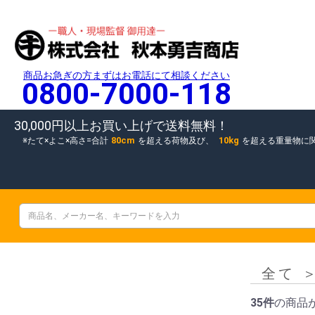
商品お急ぎの方まずはお電話にて相談ください
0800-7000-118
30,000円以上お買い上げで送料無料！
80cm
10kg
たて×よこ×高さ=合計
を超える荷物及び、
を超える重量物に
全て
35件
の商品