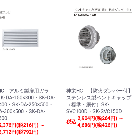
HC アルミ製扉用ガラ
神栄HC 【防火ダンパー付】
-DA-150×300・SK-DA-
ステンレス製ベントキャップ
400・SK-DA-250×500・
（標準・網付）SK-
A-300×500・SK-DA-
SVC100D・SK-SVC150D
600
2,904円(税264円) ～
税込
2,376円(税216円) ～
4,686円(税426円)
8,712円(税792円)