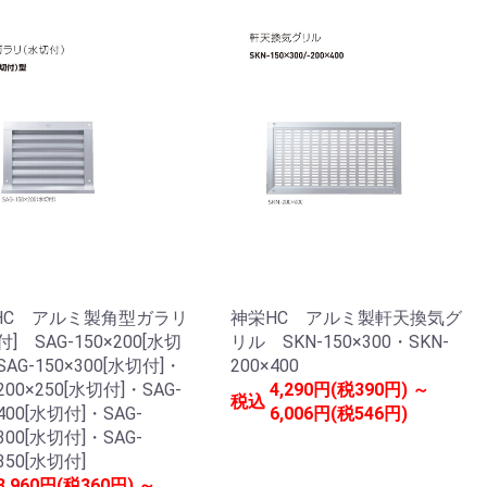
HC アルミ製角型ガラリ
神栄HC アルミ製軒天換気グ
付] SAG-150×200[水切
リル SKN-150×300・SKN-
SAG-150×300[水切付]・
200×400
200×250[水切付]・SAG-
4,290円(税390円) ～
税込
×400[水切付]・SAG-
6,006円(税546円)
×300[水切付]・SAG-
350[水切付]
3,960円(税360円) ～