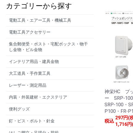
カテゴリーから探す
電動工具・エアー工具・機械工具
電動工具アクセサリー
集合郵便受・ポスト・宅配ボックス・物干
し金物・ビル金物
インテリア用品・建具金物
大工道具・手作業工具
レーザー・測定用品
神栄HC プ
内装・外装建材・エクステリア
ー SRP-100
SRP-100・S
便利グッズ
P100・FR-P
297円(
税込
釘・ビス・ボルト・針金
1,716円
はしご脚立・足場台・荷役