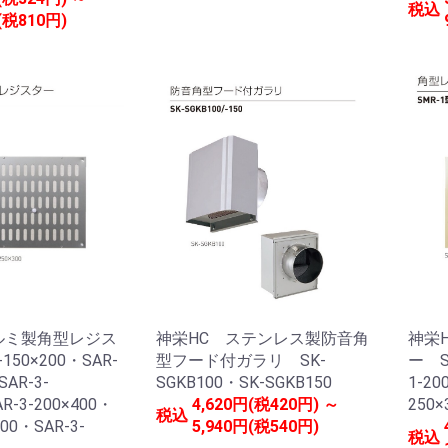
税込
(税810円)
ルミ製角型レジス
神栄HC ステンレス製防音角
神栄
150×200・SAR-
型フード付ガラリ SK-
ー S
SAR-3-
SGKB100・SK-SGKB150
1-20
R-3-200×400・
4,620円(税420円) ～
250×
税込
300・SAR-3-
5,940円(税540円)
税込