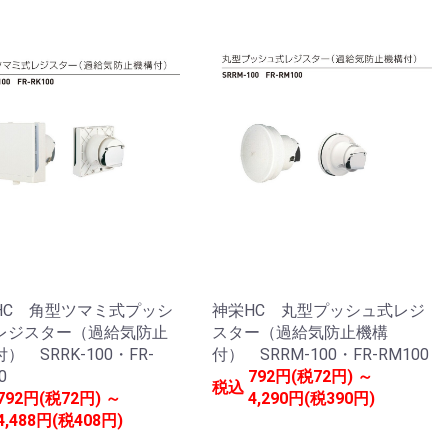
HC 角型ツマミ式プッシ
神栄HC 丸型プッシュ式レジ
レジスター（過給気防止
スター（過給気防止機構
） SRRK-100・FR-
付） SRRM-100・FR-RM100
0
792円(税72円) ～
税込
792円(税72円) ～
4,290円(税390円)
4,488円(税408円)