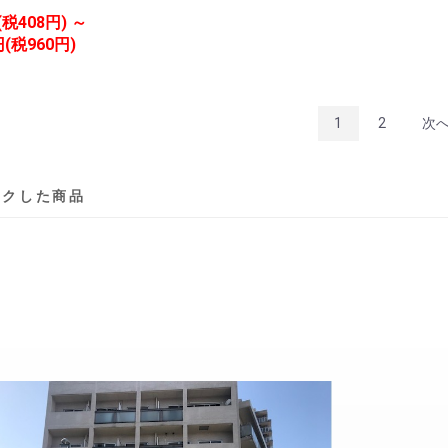
(税408円) ～
円(税960円)
1
2
次
ックした商品