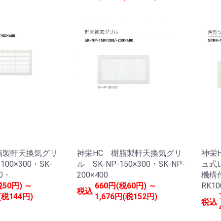
脂製軒天換気グリ
神栄HC 樹脂製軒天換気グリ
神栄
100×300・SK-
ル SK-NP-150×300・SK-NP-
ュ式
00・
200×400
機構付
税50円) ～
660円(税60円) ～
RK10
税込
(税144円)
1,676円(税152円)
税込