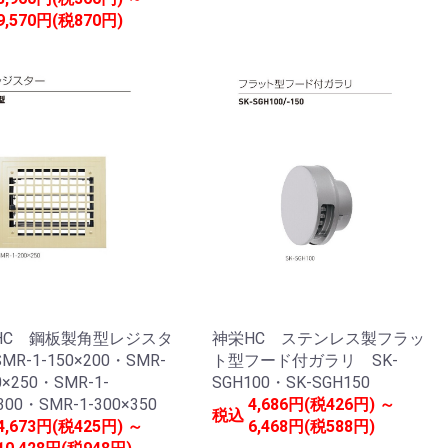
9,570円(税870円)
HC 鋼板製角型レジスタ
神栄HC ステンレス製フラッ
MR-1-150×200・SMR-
ト型フード付ガラリ SK-
0×250・SMR-1-
SGH100・SK-SGH150
300・SMR-1-300×350
4,686円(税426円) ～
税込
4,673円(税425円) ～
6,468円(税588円)