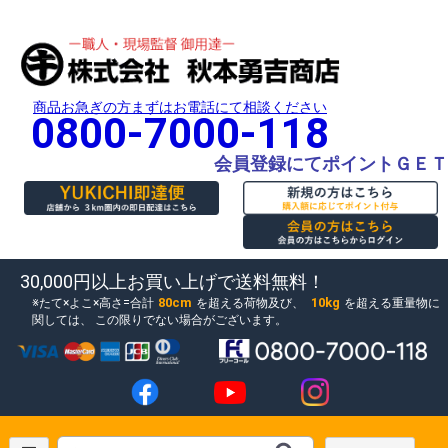
商品お急ぎの方まずはお電話にて相談ください
0800-7000-118
会員登録にてポイントＧＥＴ
30,000円以上お買い上げで送料無料！
80cm
10kg
たて×よこ×高さ=合計
を超える荷物及び、
を超える重量物に
関しては、
この限りでない場合がございます。