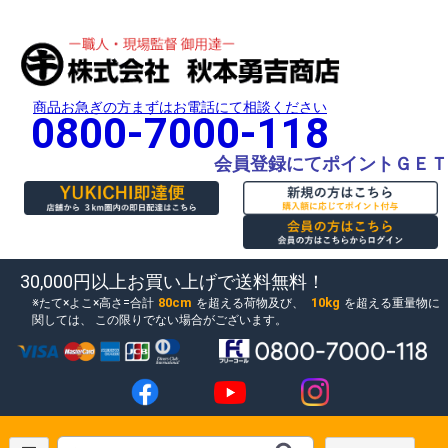
商品お急ぎの方まずはお電話にて相談ください
0800-7000-118
会員登録にてポイントＧＥＴ
30,000円以上お買い上げで送料無料！
80cm
10kg
たて×よこ×高さ=合計
を超える荷物及び、
を超える重量物に
関しては、
この限りでない場合がございます。