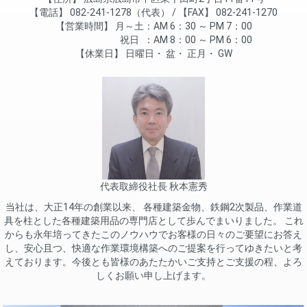
電話
082-241-1278（代表）
FAX
082-241-1270
営業時間
月～土
AM 6：30 ～ PM 7：00
祝日
AM 8：00 ～ PM 6：00
休業日
日曜日
盆
正月
GW
代表取締役社長 秋本憲秀
当社は、大正14年の創業以来、 各種建築金物、鉄鋼2次製品、作業道
具を柱とした各種建築用品の専門店として歩んでまいりました。 これ
からも永年培ってきたこのノウハウでお客様の日々のご要望にお答え
し、安心且つ、快適な作業環境構築へのご提案を行ってゆきたいと考
えております。今後とも皆様のあたたかいご支持とご支援の程、よろ
しくお願い申し上げます。