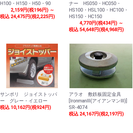
H100・H150・H50・90
ナー HS050・HC050・
2,159円(税196円) ～
HS100・HSL100・HC100・
税込
24,475円(税2,225円)
HS150・HC150
4,770円(税434円) ～
税込
54,648円(税4,968円)
サンポリ ジョイストッパ
アラオ 敷鉄板固定金具
ー グレー・イエロー
[IronmanⅢ(アイアンマンⅢ)]
税込
10,162円(税924円)
SR-4074
税込
24,167円(税2,197円)