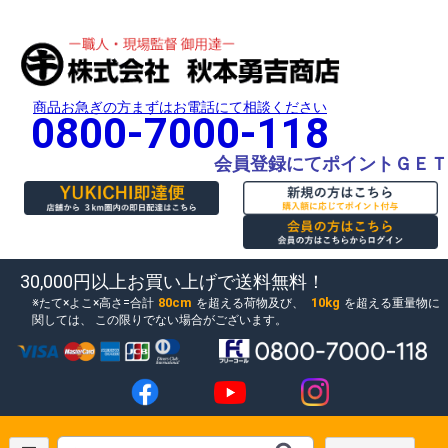
商品お急ぎの方まずはお電話にて相談ください
0800-7000-118
会員登録にてポイントＧＥＴ
30,000円以上お買い上げで送料無料！
80cm
10kg
たて×よこ×高さ=合計
を超える荷物及び、
を超える重量物に
関しては、
この限りでない場合がございます。