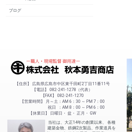
ブログ
住所
広島県広島市中区東千田町2丁目11番11号
電話
082-241-1278（代表）
FAX
082-241-1270
営業時間
月～土
AM 6：30 ～ PM 7：00
祝日
AM 8：00 ～ PM 6：00
休業日
日曜日
盆
正月
GW
当社は、大正14年の創業以来、 各種
建築金物、鉄鋼2次製品、作業道具を