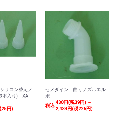
シリコン替えノ
セメダイン 曲りノズルエル
3本入り) XA-
ボ
430円(税39円) ～
税込
税25円)
2,484円(税226円)