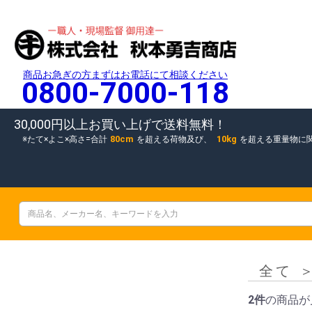
商品お急ぎの方まずはお電話にて相談ください
0800-7000-118
30,000円以上お買い上げで送料無料！
80cm
10kg
たて×よこ×高さ=合計
を超える荷物及び、
を超える重量物に
全て
2件
の商品が