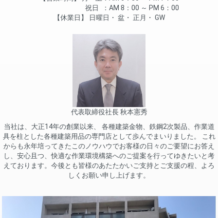
祝日
AM 8：00 ～ PM 6：00
休業日
日曜日
盆
正月
GW
代表取締役社長 秋本憲秀
当社は、大正14年の創業以来、 各種建築金物、鉄鋼2次製品、作業道
具を柱とした各種建築用品の専門店として歩んでまいりました。 これ
からも永年培ってきたこのノウハウでお客様の日々のご要望にお答え
し、安心且つ、快適な作業環境構築へのご提案を行ってゆきたいと考
えております。今後とも皆様のあたたかいご支持とご支援の程、よろ
しくお願い申し上げます。