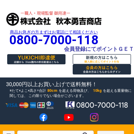
商品お急ぎの方まずはお電話にて相談ください
0800-7000-118
会員登録にてポイントＧＥＴ
30,000円以上お買い上げで送料無料！
80cm
10kg
たて×よこ×高さ=合計
を超える荷物及び、
を超える重量物に
関しては、
この限りでない場合がございます。