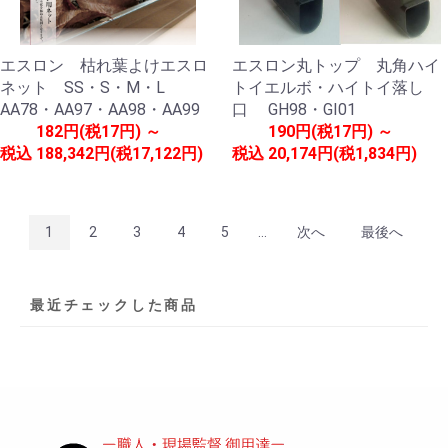
エスロン 枯れ葉よけエスロ
エスロン丸トップ 丸角ハイ
ネット SS・S・M・L
トイエルボ・ハイトイ落し
AA78・AA97・AA98・AA99
口 GH98・GI01
182円(税17円) ～
190円(税17円) ～
税込
188,342円(税17,122円)
税込
20,174円(税1,834円)
1
2
3
4
5
...
次へ
最後へ
最近チェックした商品