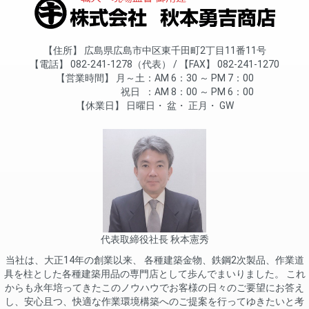
住所
広島県広島市中区東千田町2丁目11番11号
電話
082-241-1278（代表）
FAX
082-241-1270
営業時間
月～土
AM 6：30 ～ PM 7：00
祝日
AM 8：00 ～ PM 6：00
休業日
日曜日
盆
正月
GW
代表取締役社長 秋本憲秀
当社は、大正14年の創業以来、 各種建築金物、鉄鋼2次製品、作業道
具を柱とした各種建築用品の専門店として歩んでまいりました。 これ
からも永年培ってきたこのノウハウでお客様の日々のご要望にお答え
し、安心且つ、快適な作業環境構築へのご提案を行ってゆきたいと考