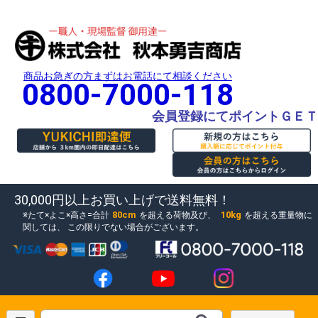
商品お急ぎの方まずはお電話にて相談ください
0800-7000-118
会員登録にてポイントＧＥＴ
30,000円以上お買い上げで送料無料！
80cm
10kg
たて×よこ×高さ=合計
を超える荷物及び、
を超える重量物に
関しては、
この限りでない場合がございます。