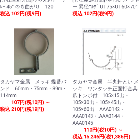
ﾚｰ 45° のき曲がり 120
ー 異径ｴﾙﾎﾞ UT75×UT60×70°
税込
102円(税9円)
税込
102円(税9円)
タカヤマ金属 メッキ 蝶番バ
タカヤマ金属 半丸軒とい メ
ンド 60mm・75mm・89m・
ッキ ワンタッチ正面打金具
114mm
爪トンボ付 105×15出・
107円(税10円) ～
105×30出・105×45出・
税込
210円(税19円)
105×60出 AAA0142・
AAA0143・.AAA0144・
AAA0145
110円(税10円) ～
税込
15,246円(税1,386円)