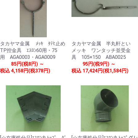
タカヤマ金属 ﾒｯｷ ﾀﾃﾋ止め
タカヤマ金属 半丸軒とい
TP控金具 ｴｽﾛﾝ60用・75
メッキ ワンタッチ並受金
用 AGA0003・AGA0009
具 105×150 ABA0025
85円(税8円) ～
95円(税9円) ～
税込
4,158円(税378円)
税込
17,424円(税1,584円)
[☆在庫処分品]ｴｽﾛﾝ丸ﾄｯﾌﾟ ｸﾞ
[☆在庫処分品]ｴｽﾛﾝ丸ﾄｯﾌﾟグレ