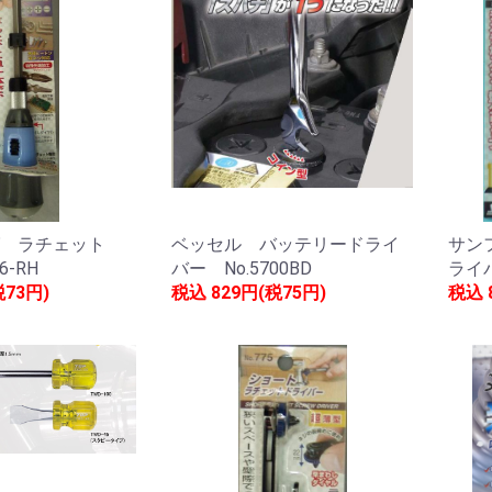
 ラチェット
ベッセル バッテリードライ
サン
6-RH
バー No.5700BD
ライバ
税73円)
税込
829円(税75円)
税込