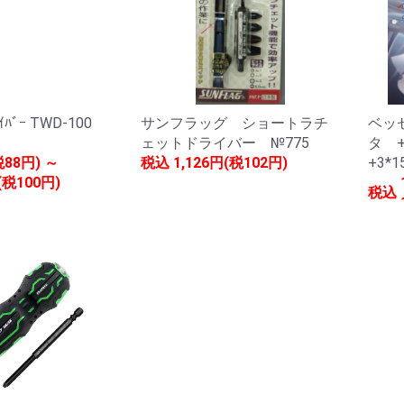
ｲﾊﾞｰ TWD-100
サンフラッグ ショートラチ
ベッ
ェットドライバー №775
タ +
税88円) ～
税込
1,126円(税102円)
+3*1
(税100円)
税込