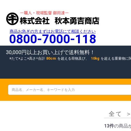
商品お急ぎの方まずはお電話にて相談ください
0800-7000-118
30,000円以上お買い上げで送料無料！
80cm
10kg
たて×よこ×高さ=合計
を超える荷物及び、
を超える重量物に
全て
13件
の商品