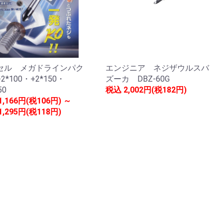
セル メガドラインパク
エンジニア ネジザウルスバ
2*100・+2*150・
ズーカ DBZ-60G
50
税込
2,002円(税182円)
1,166円(税106円) ～
1,295円(税118円)