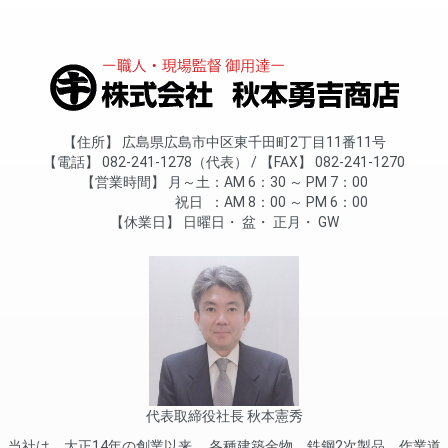
住所
広島県広島市中区東千田町2丁目11番11号
電話
082-241-1278（代表）
FAX
082-241-1270
営業時間
月～土
AM 6：30 ～ PM 7：00
祝日
AM 8：00 ～ PM 6：00
休業日
日曜日
盆
正月
GW
代表取締役社長 秋本憲秀
当社は、大正14年の創業以来、 各種建築金物、鉄鋼2次製品、作業道