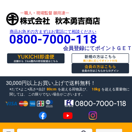
商品お急ぎの方まずはお電話にて相談ください
0800-7000-118
会員登録にてポイントＧＥＴ
30,000円以上お買い上げで送料無料！
80cm
10kg
たて×よこ×高さ=合計
を超える荷物及び、
を超える重量物に
関しては、
この限りでない場合がございます。