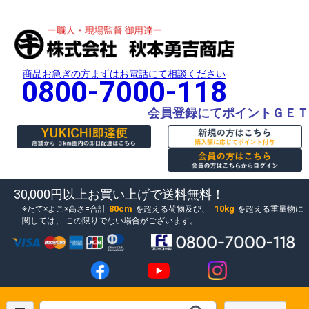
商品お急ぎの方まずはお電話にて相談ください
0800-7000-118
会員登録にてポイントＧＥＴ
30,000円以上お買い上げで送料無料！
80cm
10kg
たて×よこ×高さ=合計
を超える荷物及び、
を超える重量物に
関しては、
この限りでない場合がございます。