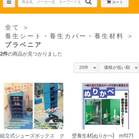
カート
全て
＞
養生シート・養生カバー・養生材料
＞
プラベニア
2件
の商品が見つかりました
組立式シューズボックス ク
壁養生材[ぬりかべ] mf071