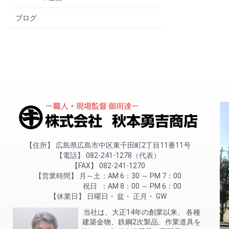
ブログ
住所
広島県広島市中区東千田町2丁目11番11号
電話
082-241-1278（代表）
FAX
082-241-1270
営業時間
月～土
AM 6：30 ～ PM 7：00
祝日
AM 8：00 ～ PM 6：00
休業日
日曜日
盆
正月
GW
当社は、大正14年の創業以来、 各種
建築金物、鉄鋼2次製品、作業道具を