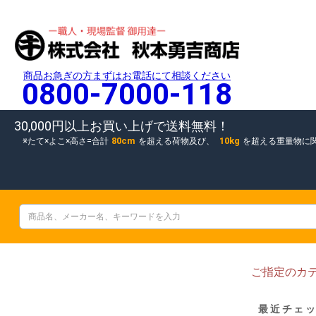
商品お急ぎの方まずはお電話にて相談ください
0800-7000-118
30,000円以上お買い上げで送料無料！
80cm
10kg
たて×よこ×高さ=合計
を超える荷物及び、
を超える重量物に
ご指定のカ
最近チェ