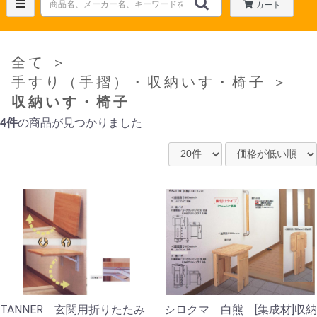
カート
全て
＞
手すり（手摺）・収納いす・椅子
＞
収納いす・椅子
4件
の商品が見つかりました
TANNER 玄関用折りたたみ
シロクマ 白熊 [集成材]収納