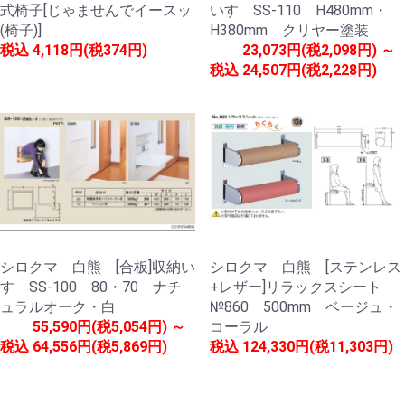
式椅子[じゃませんでイースッ
いす SS-110 H480mm・
(椅子)]
H380mm クリヤー塗装
税込
4,118円(税374円)
23,073円(税2,098円) ～
税込
24,507円(税2,228円)
シロクマ 白熊 [合板]収納い
シロクマ 白熊 [ステンレス
す SS-100 80・70 ナチ
+レザー]リラックスシート
ュラルオーク・白
№860 500mm ベージュ・
55,590円(税5,054円) ～
コーラル
税込
64,556円(税5,869円)
税込
124,330円(税11,303円)