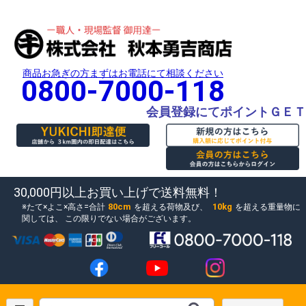
商品お急ぎの方まずはお電話にて相談ください
0800-7000-118
会員登録にてポイントＧＥＴ
30,000円以上お買い上げで送料無料！
80cm
10kg
たて×よこ×高さ=合計
を超える荷物及び、
を超える重量物に
関しては、
この限りでない場合がございます。