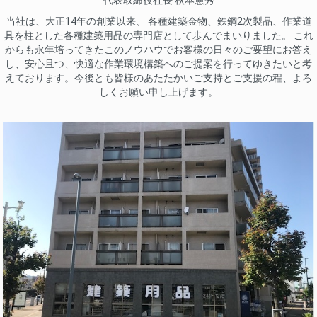
代表取締役社長 秋本憲秀
当社は、大正14年の創業以来、 各種建築金物、鉄鋼2次製品、作業道
具を柱とした各種建築用品の専門店として歩んでまいりました。 これ
からも永年培ってきたこのノウハウでお客様の日々のご要望にお答え
し、安心且つ、快適な作業環境構築へのご提案を行ってゆきたいと考
えております。今後とも皆様のあたたかいご支持とご支援の程、よろ
しくお願い申し上げます。