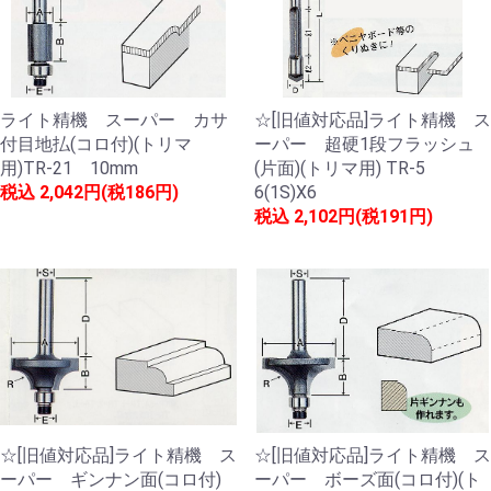
ライト精機 スーパー カサ
☆[旧値対応品]ライト精機 ス
付目地払(コロ付)(トリマ
ーパー 超硬1段フラッシュ
用)TR-21 10mm
(片面)(トリマ用) TR-5
税込
2,042円(税186円)
6(1S)X6
税込
2,102円(税191円)
☆[旧値対応品]ライト精機 ス
☆[旧値対応品]ライト精機 ス
ーパー ギンナン面(コロ付)
ーパー ボーズ面(コロ付)(ト