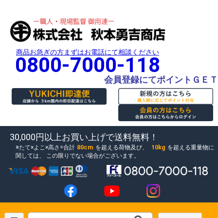
商品お急ぎの方まずはお電話にて相談ください
0800-7000-118
会員登録にてポイントＧＥＴ
30,000円以上お買い上げで送料無料！
80cm
10kg
たて×よこ×高さ=合計
を超える荷物及び、
を超える重量物に
関しては、
この限りでない場合がございます。