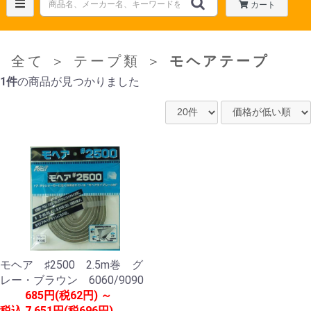
カート
全て
＞
テープ類
＞
モヘアテープ
1件
の商品が見つかりました
モヘア ♯2500 2.5m巻 グ
レー・ブラウン 6060/9090
685円(税62円) ～
税込
7,651円(税696円)