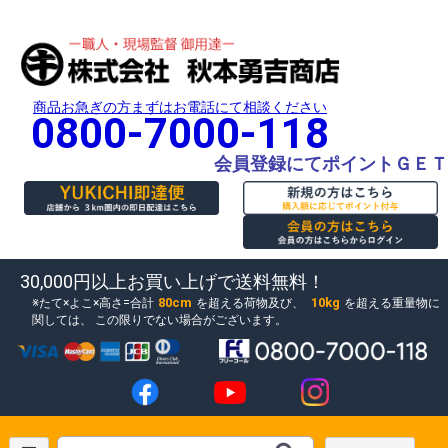
商品お急ぎの方まずはお電話にて相談ください
0800-7000-118
会員登録にてポイントＧＥＴ
30,000円以上お買い上げで送料無料！
80cm
10kg
たて×よこ×高さ=合計
を超える荷物及び、
を超える重量物に
関しては、
この限りでない場合がございます。