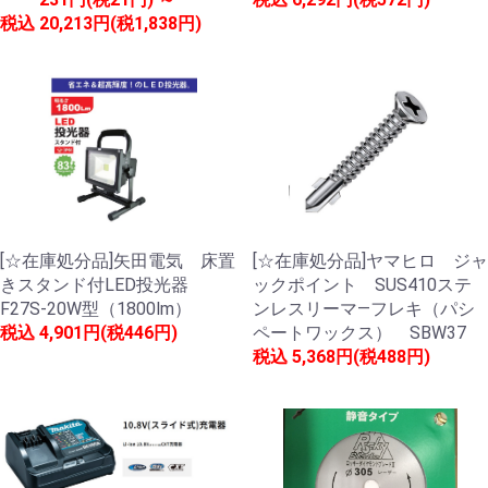
税込
20,213円(税1,838円)
[☆在庫処分品]矢田電気 床置
[☆在庫処分品]ヤマヒロ ジャ
きスタンド付LED投光器
ックポイント SUS410ステ
F27S-20W型（1800lm）
ンレスリーマ―フレキ（パシ
税込
4,901円(税446円)
ペートワックス） SBW37
税込
5,368円(税488円)