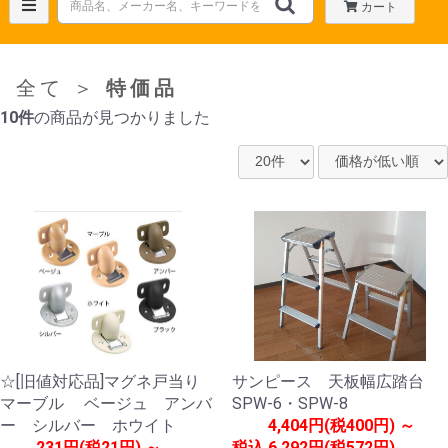
カート
全て
＞
特価品
10件
の商品が見つかりました
☆[旧値対応品]マグネ戸当り
サンピース 天板幅広踏台
マーブル ベージュ アンバ
SPW-6・SPW-8
ー シルバー ホウイト
4,404円(税400円) ～
231円(税21円) ～
税込
6,292円(税572円)