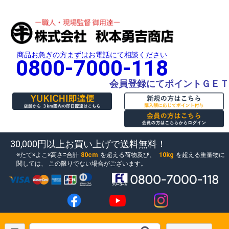
商品お急ぎの方まずはお電話にて相談ください
0800-7000-118
会員登録にてポイントＧＥＴ
30,000円以上お買い上げで送料無料！
80cm
10kg
たて×よこ×高さ=合計
を超える荷物及び、
を超える重量物に
関しては、
この限りでない場合がございます。