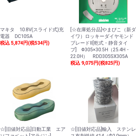
マキタ 10.8V(スライド式)充
[☆在庫処分品]やまびこ（新ダ
電器 DC10SA
イワ）ロッキーダイヤモンド
税込
5,874円(税534円)
ブレードⅡ[乾式・静音タイ
プ] Φ305×30.5H（25.4H・
22.0H） RDD305SX305A
税込
9,075円(税825円)
☆[旧値対応品]日動工業 エア
☆[旧値対応品]輸入 ステンレ
ソファベット[アラジン]
ス有刺鉄線 ♯14（Ф2.0mm）