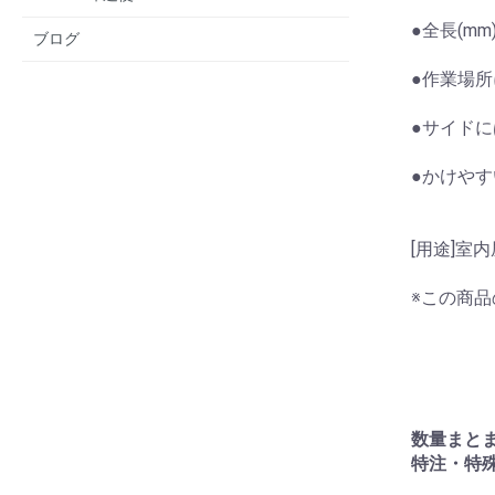
●全長(mm)
ブログ
●作業場
●サイド
●かけや
[用途]室
※この商
数量まと
特注・特