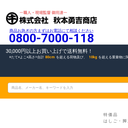
商品お急ぎの方まずはお電話にて相談ください
0800-7000-118
30,000円以上お買い上げで送料無料！
80cm
10kg
たて×よこ×高さ=合計
を超える荷物及び、
を超える重量物に
特価品
はしご・脚