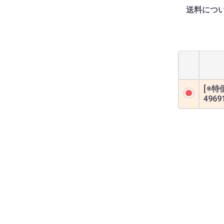
送料につ
[※
4969