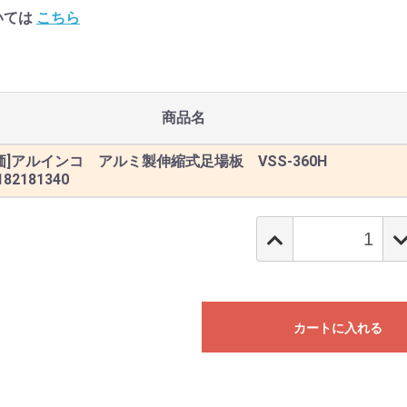
いては
こちら
商品名
特価]アルインコ アルミ製伸縮式足場板 VSS-360H
182181340
カートに入れる