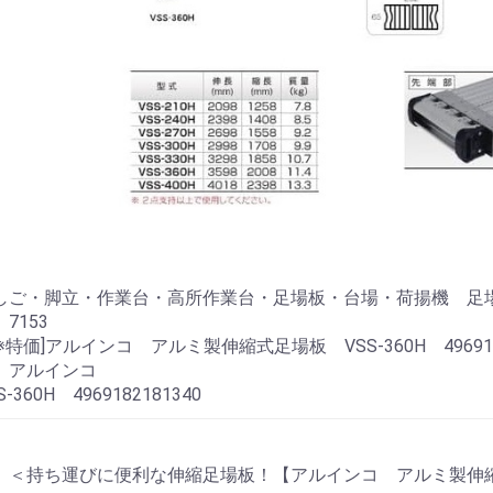
はしご・脚立・作業台・高所作業台・足場板・台場・荷揚機 足
7153
※特価]アルインコ アルミ製伸縮式足場板 VSS-360H 4969182
 アルインコ
-360H 4969182181340
 ＜持ち運びに便利な伸縮足場板！【アルインコ アルミ製伸縮式足場板