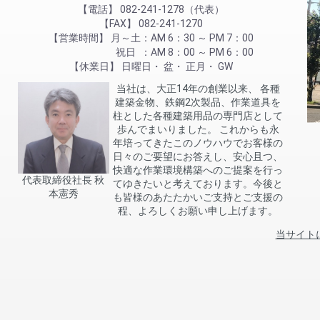
電話
082-241-1278（代表）
FAX
082-241-1270
営業時間
月～土
AM 6：30 ～ PM 7：00
祝日
AM 8：00 ～ PM 6：00
休業日
日曜日
盆
正月
GW
当社は、大正14年の創業以来、 各種
建築金物、鉄鋼2次製品、作業道具を
柱とした各種建築用品の専門店として
歩んでまいりました。 これからも永
年培ってきたこのノウハウでお客様の
日々のご要望にお答えし、安心且つ、
快適な作業環境構築へのご提案を行っ
代表取締役社長 秋
てゆきたいと考えております。今後と
本憲秀
も皆様のあたたかいご支持とご支援の
程、よろしくお願い申し上げます。
当サイト