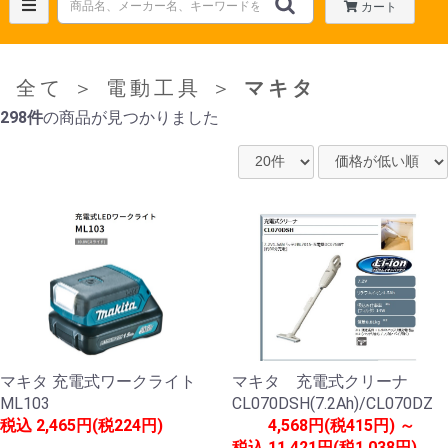
カート
全て
＞
電動工具
＞
マキタ
298件
の商品が見つかりました
マキタ 充電式ワークライト
マキタ 充電式クリーナ
ML103
CL070DSH(7.2Ah)/CL070DZ
税込
2,465円(税224円)
4,568円(税415円) ～
税込
11,421円(税1,038円)