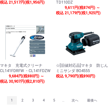
税込
21,517円(税1,956円)
TD110DZ
9,611円(税874円) ～
税込
21,179円(税1,925円)
マキタ 充電式クリーナ
☆[旧値対応品]マキタ 防じん
CL141FDRFW ・CL141FDZW
ミニサンダ BO4555
9,684円(税880円) ～
税込
9,790円(税890円)
税込
30,907円(税2,810円)
1
2
3
4
5
...
次へ
最後へ