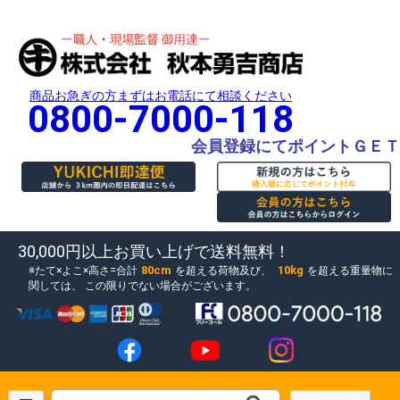
商品お急ぎの方まずはお電話にて相談ください
0800-7000-118
会員登録にてポイントＧＥＴ
30,000円以上お買い上げで送料無料！
80cm
10kg
たて×よこ×高さ=合計
を超える荷物及び、
を超える重量物に
関しては、
この限りでない場合がございます。