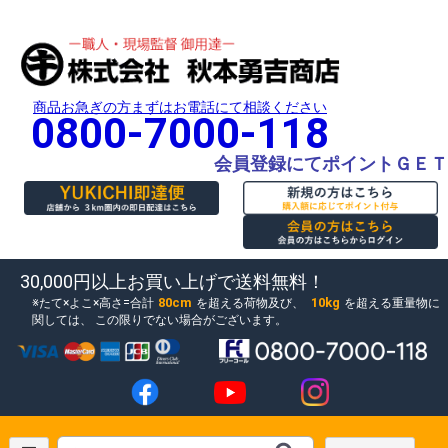
商品お急ぎの方まずはお電話にて相談ください
0800-7000-118
会員登録にてポイントＧＥＴ
30,000円以上お買い上げで送料無料！
80cm
10kg
たて×よこ×高さ=合計
を超える荷物及び、
を超える重量物に
関しては、
この限りでない場合がございます。