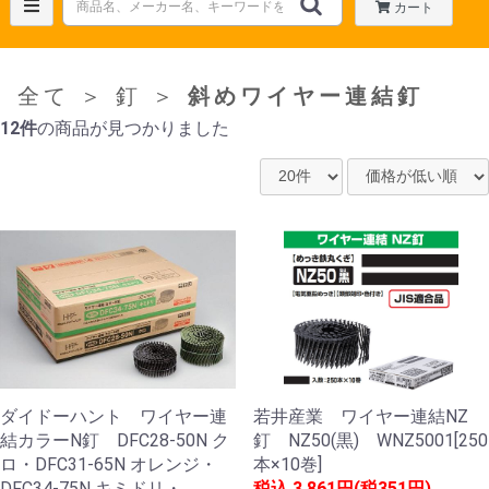
カート
全て
＞
釘
＞
斜めワイヤー連結釘
12件
の商品が見つかりました
ダイドーハント ワイヤー連
若井産業 ワイヤー連結NZ
結カラーN釘 DFC28-50N ク
釘 NZ50(黒) WNZ5001[250
ロ・DFC31-65N オレンジ・
本×10巻]
DFC34-75N キミドリ・
税込
3,861円(税351円)