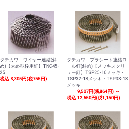
タチカワ ワイヤー連結(斜
タチカワ プラシート連結ロ
め)【太め型枠用釘】TNC45-
ール釘(斜め)【メッキスクリ
25
ュー釘】TSP25-16メッキ・
税込
8,305円(税755円)
TSP32-18メッキ・TSP38-18
メッキ
9,507円(税864円) ～
税込
12,650円(税1,150円)