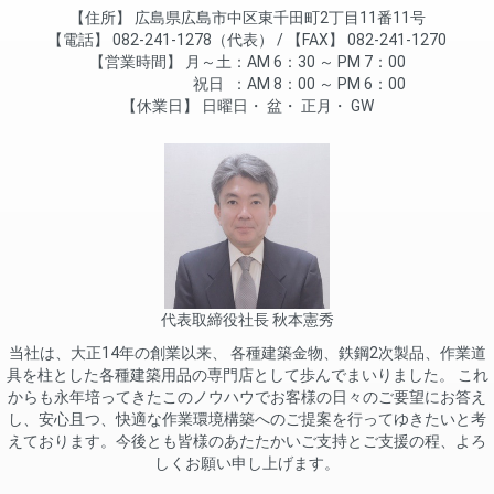
住所
広島県広島市中区東千田町2丁目11番11号
電話
082-241-1278（代表）
FAX
082-241-1270
営業時間
月～土
AM 6：30 ～ PM 7：00
祝日
AM 8：00 ～ PM 6：00
休業日
日曜日
盆
正月
GW
代表取締役社長 秋本憲秀
当社は、大正14年の創業以来、 各種建築金物、鉄鋼2次製品、作業道
具を柱とした各種建築用品の専門店として歩んでまいりました。 これ
からも永年培ってきたこのノウハウでお客様の日々のご要望にお答え
し、安心且つ、快適な作業環境構築へのご提案を行ってゆきたいと考
えております。今後とも皆様のあたたかいご支持とご支援の程、よろ
しくお願い申し上げます。