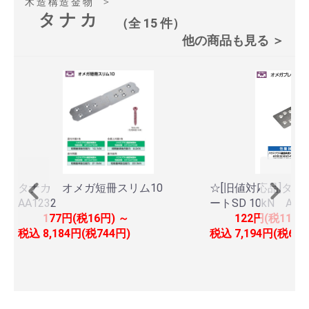
＞
木造構造金物
タナカ
（全 15 件）
他の商品も見る ＞
タナカ オメガ短冊スリム10
☆[旧値対応品]タ
AA1232
ートSD 10kN AA2
177円(税16円) ～
122円(税11円)
税込
8,184円(税744円)
税込
7,194円(税654