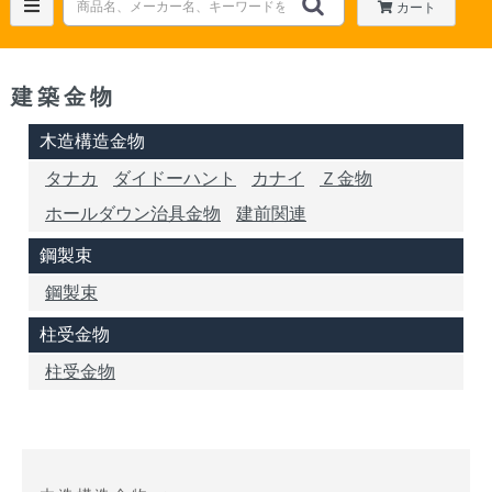
カート
建築金物
木造構造金物
タナカ
ダイドーハント
カナイ
Ｚ金物
ホールダウン治具金物
建前関連
鋼製束
鋼製束
柱受金物
柱受金物