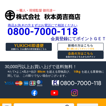
商品お急ぎの方まずはお電話にて相談ください
0800-7000-118
会員登録にてポイントＧＥＴ
30,000円以上お買い上げで送料無料！
80cm
10kg
たて×よこ×高さ=合計
を超える荷物及び、
を超える重量物に
関しては、
この限りでない場合がございます。