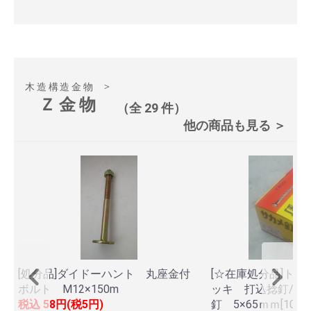
＞
木造構造金物
Ｚ金物
（全 29 件）
他の商品も見る ＞
[処分品]ダイドーハント 丸座金付
[☆在庫処分品]ト
ボルト M12×150m
ッキ 打込捻釘/羽
税込
58円(税5円)
釘 5×65ｍｍ[100