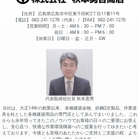
住所
広島県広島市中区東千田町2丁目11番11号
電話
082-241-1278（代表）
FAX
082-241-1270
営業時間
月～土
AM 6：30 ～ PM 7：00
祝日
AM 8：00 ～ PM 6：00
休業日
日曜日
盆
正月
GW
代表取締役社長 秋本憲秀
当社は、大正14年の創業以来、 各種建築金物、鉄鋼2次製品、作業道
具を柱とした各種建築用品の専門店として歩んでまいりました。 これ
からも永年培ってきたこのノウハウでお客様の日々のご要望にお答え
し、安心且つ、快適な作業環境構築へのご提案を行ってゆきたいと考
えております。今後とも皆様のあたたかいご支持とご支援の程、よろ