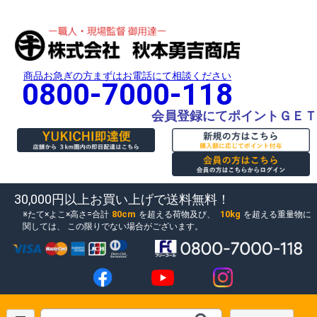
商品お急ぎの方まずはお電話にて相談ください
0800-7000-118
会員登録にてポイントＧＥＴ
30,000円以上お買い上げで送料無料！
80cm
10kg
たて×よこ×高さ=合計
を超える荷物及び、
を超える重量物に
関しては、
この限りでない場合がございます。