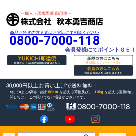
商品お急ぎの方まずはお電話にて相談ください
0800-7000-118
会員登録にてポイントＧＥＴ
30,000円以上お買い上げで送料無料！
80cm
10kg
たて×よこ×高さ=合計
を超える荷物及び、
を超える重量物に
関しては、
この限りでない場合がございます。