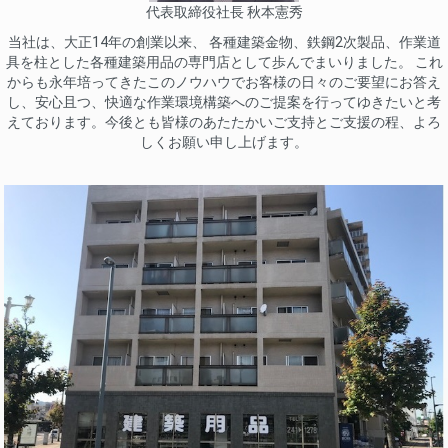
代表取締役社長 秋本憲秀
当社は、大正14年の創業以来、 各種建築金物、鉄鋼2次製品、作業道
具を柱とした各種建築用品の専門店として歩んでまいりました。 これ
からも永年培ってきたこのノウハウでお客様の日々のご要望にお答え
し、安心且つ、快適な作業環境構築へのご提案を行ってゆきたいと考
えております。今後とも皆様のあたたかいご支持とご支援の程、よろ
しくお願い申し上げます。