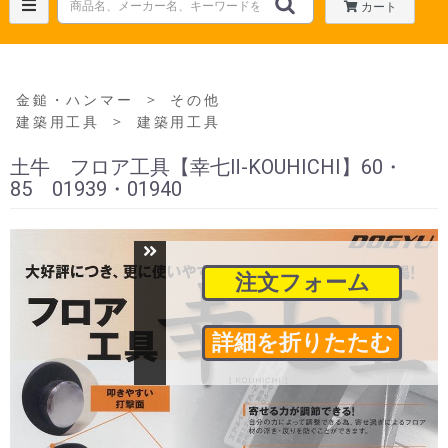
カート
＞
金鎚・ハンマー
その他
＞
建築用工具
建築用工具
土牛 フロア工具【幸七Ⅱ-KOUHICHI】60・
85 01939・01940
注文フォーム